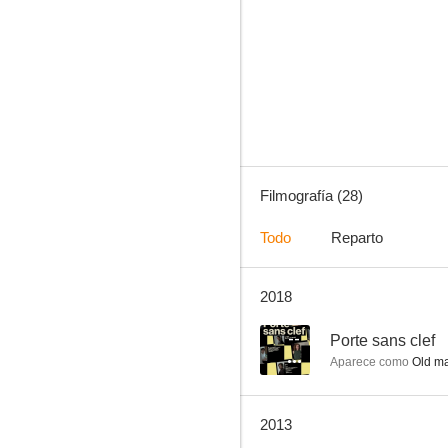
Porte sans clef
--
Filmografía (28)
Todo
Reparto
2018
Les insomniaques
--
--
Porte sans clef
Aparece como
Old m
2013