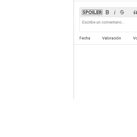
Sara y Totó
Fecha
Valoración
V
--
Les saisons du plaisir
--