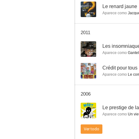
--
Le renard jaune
Aparece como
Jacqu
Le prestige de la mort
2011
--
--
Les insomniaqu
Aparece como
Gantel
--
Crédit pour tous
Aparece como
Le com
2006
Bonsoir
--
Le prestige de l
--
Aparece como
Un vie
Ver todo