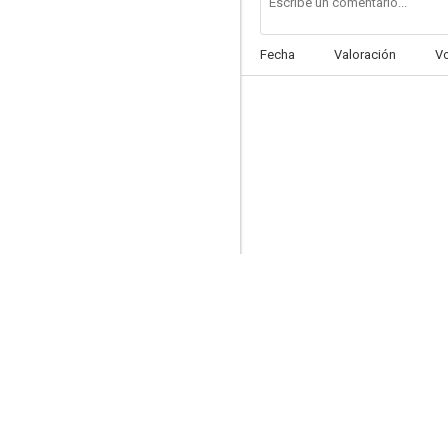
Fecha
Valoración
V
Jason Donovan: Happy Together
--
Jason Donovan: Every Day (I Love You More)
--