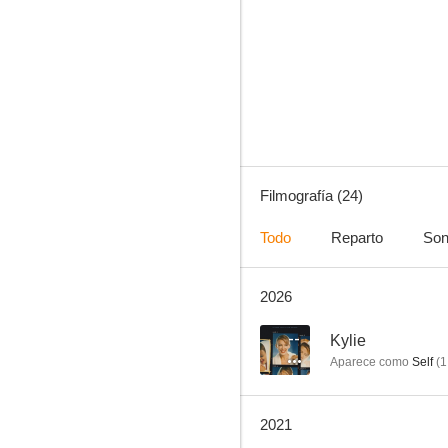
Animals United
--
Filmografía (24)
Todo
Reparto
Son
2026
20 Years of Madness
--
--
Kylie
Aparece como
Self
(
1
2021