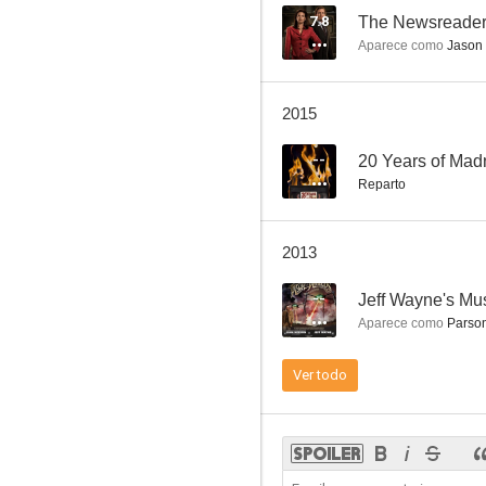
7.8
The Newsreade
Aparece como
Jason 
Echo Beach
2015
--
--
20 Years of Mad
Reparto
2013
--
Aparece como
Parson
Puesto
Ver todo
--