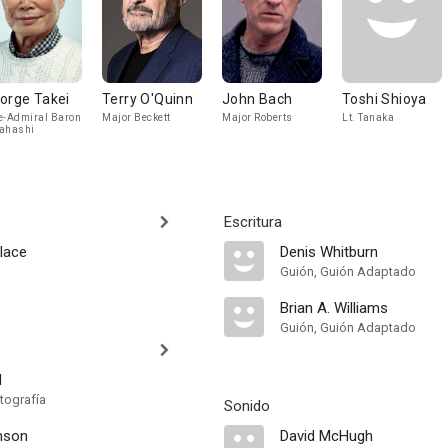
orge Takei
Terry O'Quinn
John Bach
Toshi Shioya
e-Admiral Baron
Major Beckett
Major Roberts
Lt. Tanaka
ahashi
Escritura
lace
Denis Whitburn
Guión, Guión Adaptado
Brian A. Williams
Guión, Guión Adaptado
d
tografía
Sonido
amson
David McHugh