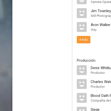
Camera Opera
Jim Townley
Still Photogra
Aron Walker
Grip
4 más
Producción
Denis Whitb
Productor
Charles Wat
Productor
Blood Oath 
Compañía de 
Siege