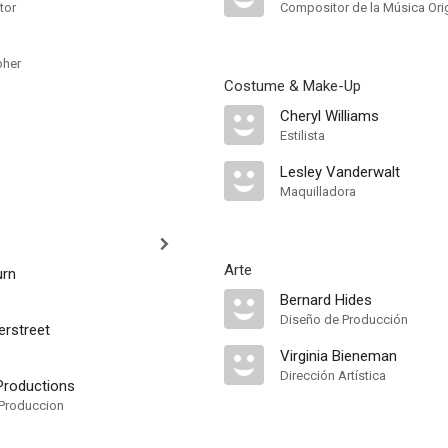
tor
Compositor de la Música Orig
pher
Costume & Make-Up
Cheryl Williams
Estilista
Lesley Vanderwalt
Maquilladora
Arte
urn
Bernard Hides
Diseño de Producción
erstreet
Virginia Bieneman
Dirección Artística
Productions
Produccion