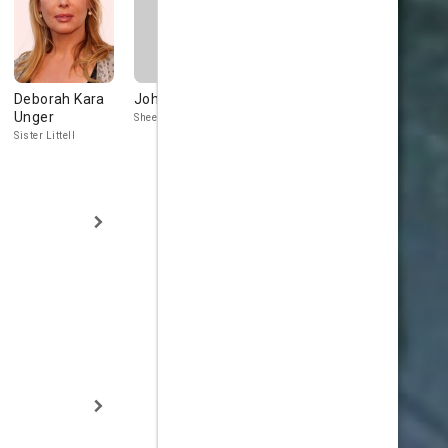
Deborah Kara
John Clarke
Russell Crowe
John Pols
Unger
Sheedy
Lt. Corbett
Private Jimmy
Fenton
Sister Littell