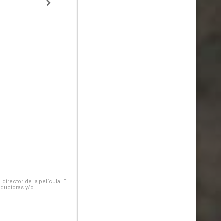
irector de la película. El
oductoras y/o