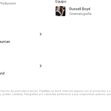
Equipo
Produccion
Russell Boyd
Cinematografía
eauman
and
ación de películas y series, PlayMax no tiene relación alguna con el productor o el d
, póster, carátula, fotografías y/o cubiertas pertenece a sus respectivos autores, pr