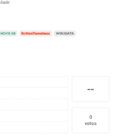
ñadir
--
0
votos