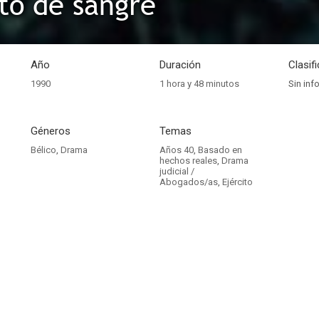
to de sangre
Año
Duración
Clasif
1990
1 hora y 48 minutos
Sin inf
Géneros
Temas
Bélico
,
Drama
Años 40
,
Basado en
hechos reales
,
Drama
judicial /
Abogados/as
,
Ejército