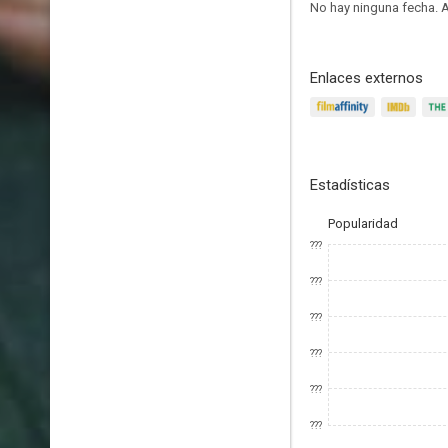
No hay ninguna fecha.
A
Enlaces externos
Estadísticas
Popularidad
???
???
???
???
???
???