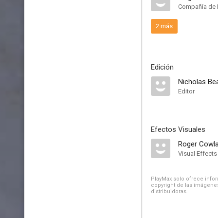
Compañía de 
2 más
Edición
Nicholas B
Editor
Efectos Visuales
Roger Cowl
Visual Effects
PlayMax solo ofrece inform
copyright de las imágenes
distribuidoras.