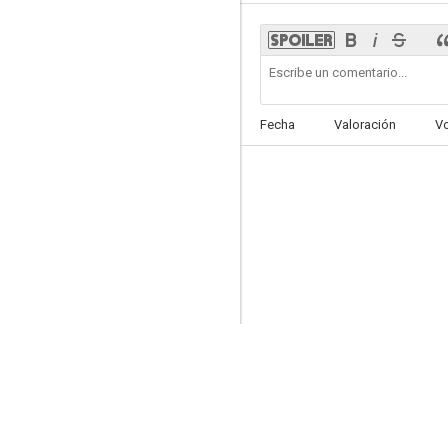
Tazza: The High Rollers
Fecha
Valoración
V
--
The Anchor
--