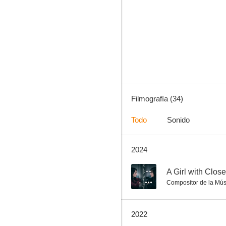
Three... Extremes
7.3
Filmografía (34)
Todo
Sonido
2024
The Yellow Sea
7.0
--
A Girl with Clos
Compositor de la Mús
2022