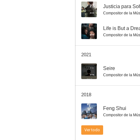
7.5
Justicia para S
Compositor de la Mús
Running Turtle
--
Life is But a Dr
Compositor de la Mús
6.3
2021
--
Seire
Compositor de la Mús
2018
El gran golpe
--
Feng Shui
5.0
Compositor de la Mús
Ver todo