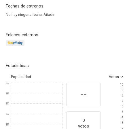
Fechas de estrenos
No hay ninguna fecha.
Añadir
Enlaces externos
Estadísticas
Popularidad
Votos
???
10
9
--
???
8
7
???
6
5
???
4
0
3
???
votos
2