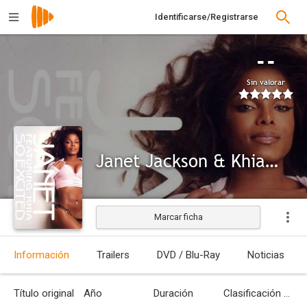
Identificarse/Registrarse
--
Sin valorar
Janet Jackson & Khia: So Excited
Marcar ficha
Información
Trailers
DVD / Blu-Ray
Noticias
Título original
Año
Duración
Clasificación por edades