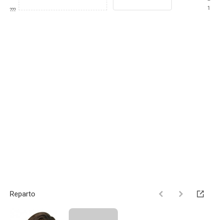
1
???
Reparto