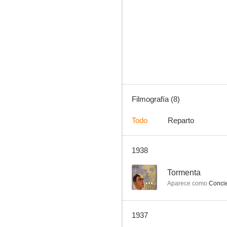
La traviesa juventud
--
Filmografía (8)
Todo
Reparto
1938
Knock, ou le triomphe de la médecine
--
Tormenta
Aparece como
Conci
1937