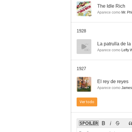
--
The Idle Rich
Aparece como
Mr. Ph
A las mujeres
1928
--
--
La patrulla de la
Aparece como
Lefty 
1927
10
El rey de reyes
Aparece como
James 
Las voces de la conciencia
Ver todo
--