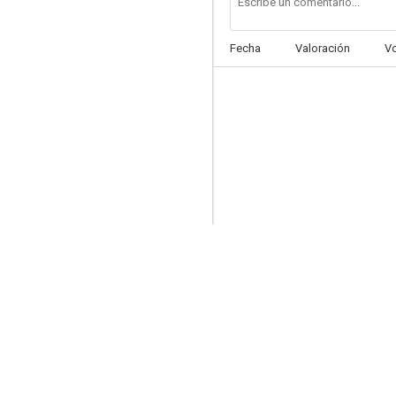
Fecha
Valoración
V
Juana de Arco
--
La estafa