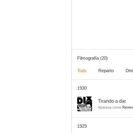
The Idle Rich
--
Filmografía (20)
Todo
Reparto
Dir
1930
Los diez mandamientos
--
--
Tirando a dar
Aparece como
Revere
1929