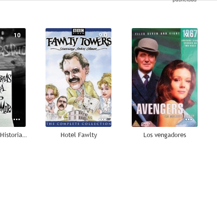
10
9.0
9.0
El aniversario (Historias para no dormir)
Hotel Fawlty
Los vengadores
7.0
6.1
6.0