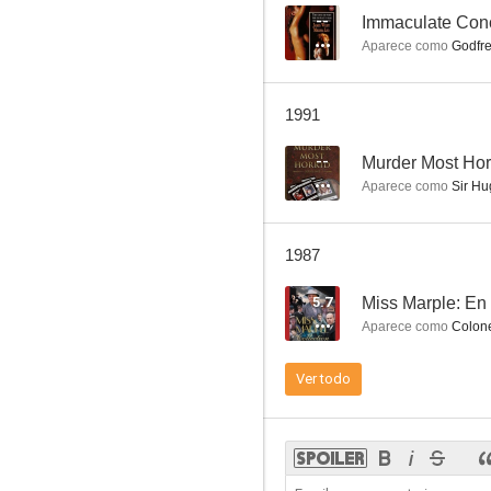
--
Immaculate Con
Aparece como
Godfr
Privilegio
1991
--
--
Murder Most Hor
Aparece como
Sir Hu
1987
5.7
Miss Marple: En 
Aparece como
Colon
Timón de Atenas
Ver todo
--