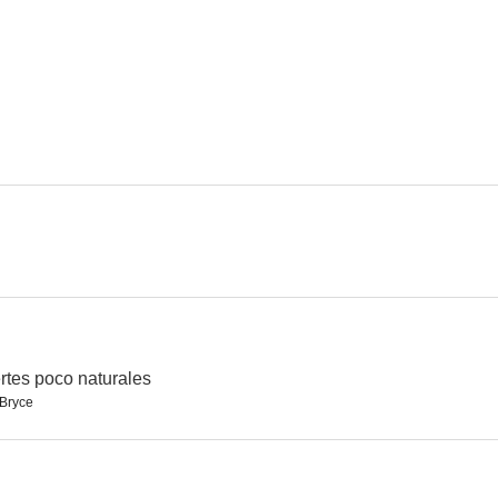
El primer gran asalto al tren
Sherlock Holmes y la máscara de la muerte
La línea de l
5.9
5.7
La esfinge
Miss Marple: En el Hotel Bertram
Cumbres bor
--
--
rtes poco naturales
 Bryce