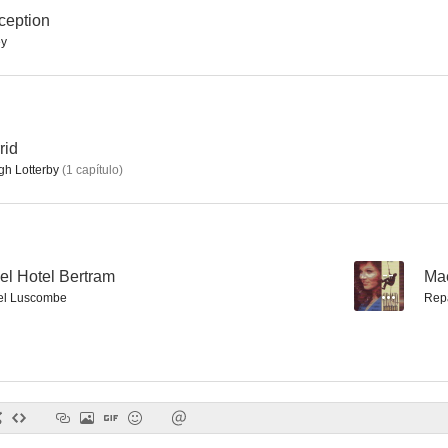
ception
ey
P.D. James: Muertes poco naturales
Immaculate Conception
Murder Most
--
--
rid
gh Lotterby
(
1
capítulo
)
el Hotel Bertram
--
Mae
el Luscombe
Rep
Trayectoria de búmeran
Minder
--
--