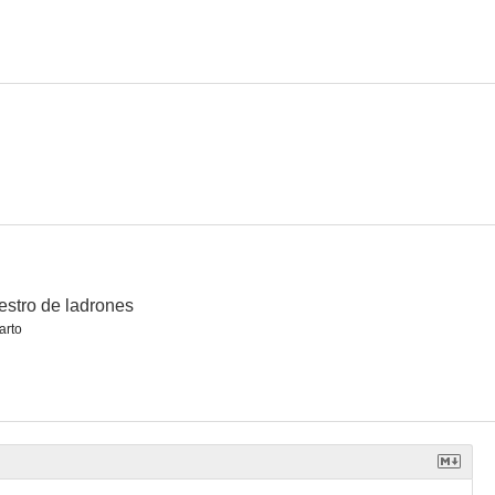
 Horrid
Maestro de ladrones
Las confesiones del estafador Felix Krull
--
--
--
stro de ladrones
arto
Todas las criaturas grandes y pequeñas
Cumbres borrascosas
Veinticuatro horas al día
--
--
--