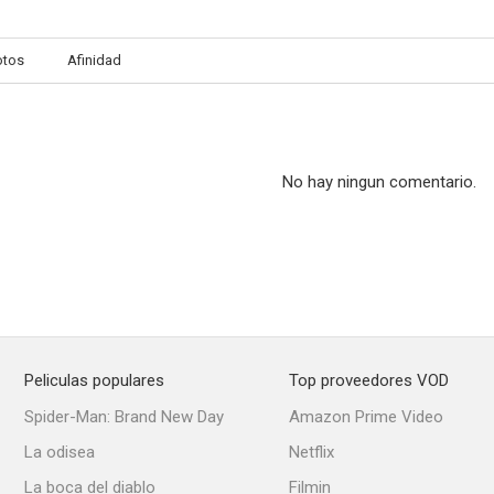
otos
Afinidad
La caída de las águilas
Some Mothers Do 'Ave 'Em
Tensi
--
--
No hay ningun comentario.
Peliculas populares
Top proveedores VOD
Van der Valk
El joven Winston
El gángs
Spider-Man: Brand New Day
Amazon Prime Video
--
--
La odisea
Netflix
La boca del diablo
Filmin