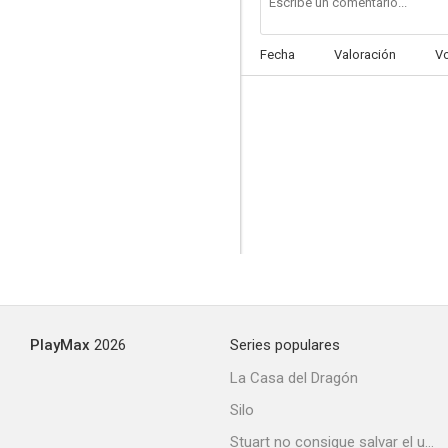
Fecha
Valoración
V
The Good Life
--
PlayMax
2026
Series populares
A Day Out
La Casa del Dragón
--
Silo
Stuart no consigue salvar el universo