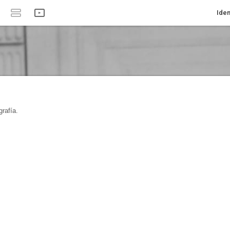
Iden
rafía.