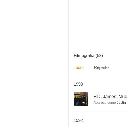
Melody
6.0
Filmografía (53)
Todo
Reparto
1993
Sin balas y disparando
1.0
--
P.D. James: Mue
Aparece como
Justin
1992