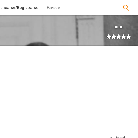
tificarse/Registrarse
--