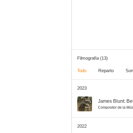
James Blunt: Adrenaline
--
Filmografía (13)
Todo
Reparto
Son
2023
Elton John. La canción favorita de una nación
--
--
James Blunt: Be
Compositor de la Mús
2022