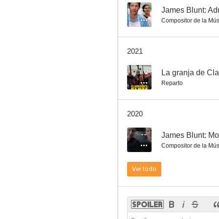
--
James Blunt: Ad
Compositor de la Mús
James Blunt: Same Mistake
2021
--
8.2
La granja de Cl
Reparto
2020
--
James Blunt: Mo
Compositor de la Mús
James Blunt: High (Version 1)
Ver todo