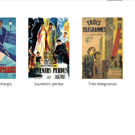
--
--
--
ntargis
Souvenirs perdus
Tres telegramas
--
--
--