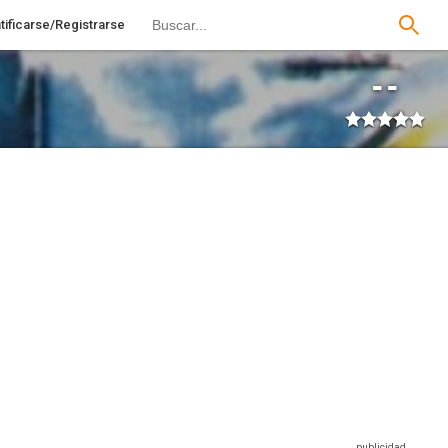
tificarse/Registrarse
--