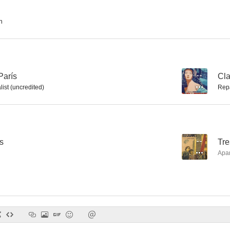
n
París
--
Cla
ist (uncredited)
Rep
s
--
Tre
Apa