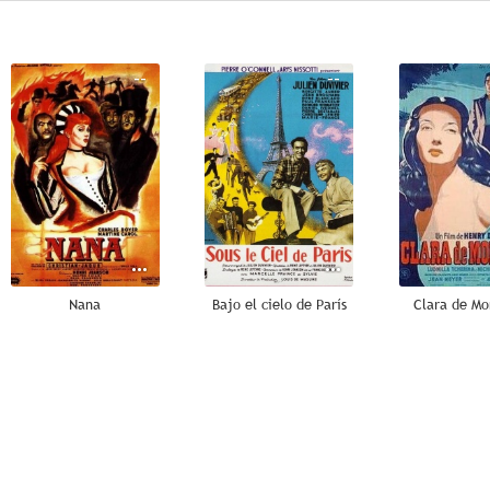
--
--
Nana
Bajo el cielo de París
Clara de Mo
--
--