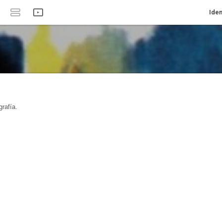
Iden
rafía.