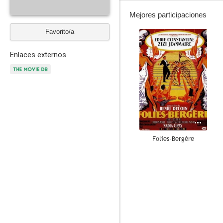
Mejores participaciones
Favorito/a
--
Enlaces externos
Folies-Bergère
--