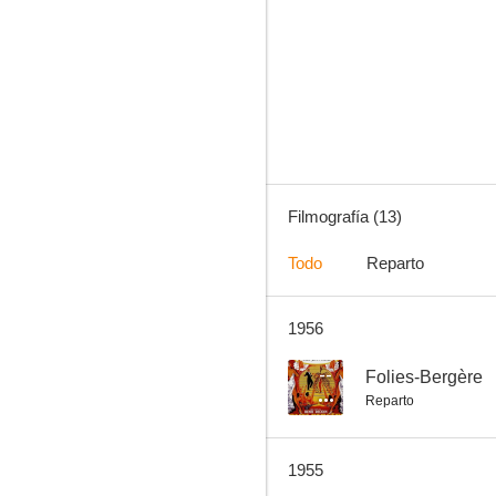
Au grand balcon
--
Filmografía (13)
Todo
Reparto
1956
L'or du Cristobal
--
Folies-Bergère
Reparto
1955