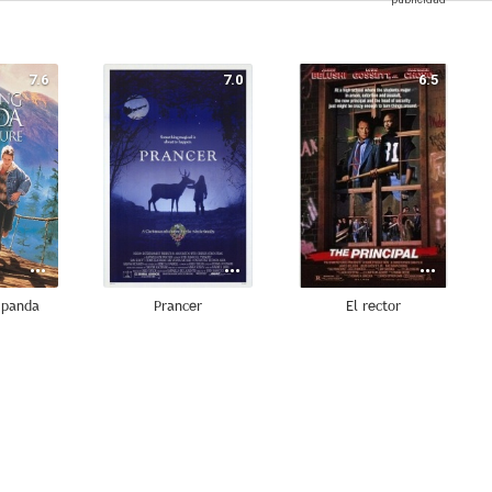
7.6
7.0
6.5
 panda
Prancer
El rector
5.8
4.5
4.0