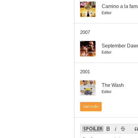
--
Camino a la fam
Editor
Cómo casarse con una billonaria
2007
--
--
September Daw
Editor
2001
5.8
The Wash
Editor
La banda de la mano
Ver todo