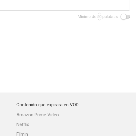
Mínimo de
50
palabras
Contenido que expirara en VOD
Amazon Prime Video
Netflix
Filmin