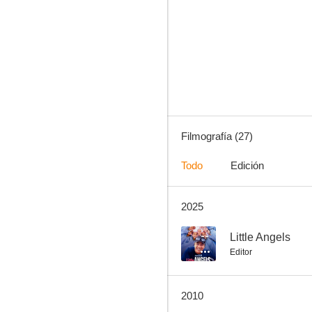
Tal para cual
3.5
Filmografía (27)
Todo
Edición
2025
La historia del crimen
--
--
Little Angels
Editor
2010