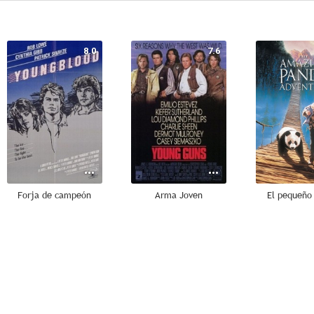
8.0
7.6
Forja de campeón
Arma Joven
El pequeño
6.0
5.9