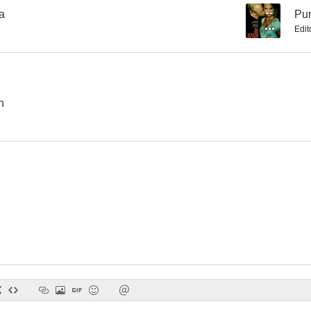
a
--
Pu
Edit
A fuego lento
Dos chiflados en remojo
Pure Cou
--
--
n
La casa más divertida de Texas
Haunted