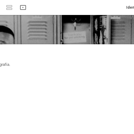
Iden
rafía.