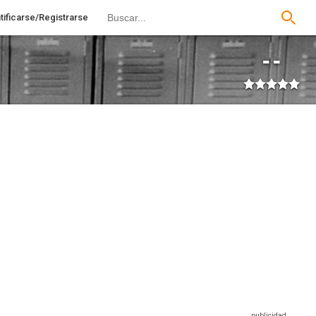
tificarse/Registrarse
--