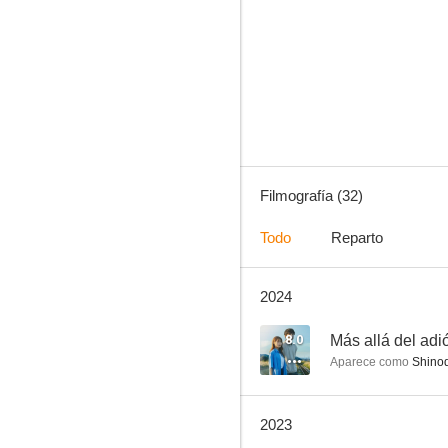
Más allá del adiós
7.3
Filmografía (32)
Todo
Reparto
2024
El imaginario
--
8.0
Más allá del adi
Aparece como
Shino
2023