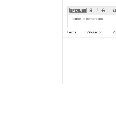
Hero the Movie (aka Hero)
Fecha
Valoración
V
--
Library War: The Wings of Revolution
--