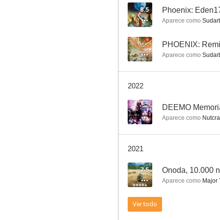
8.5
Phoenix: Eden1
Aparece como
Sudarb
I'll Be Your Mirror
--
PHOENIX: Remin
Aparece como
Sudarb
--
2022
--
DEEMO Memoria
Aparece como
Nutcra
2021
The Day of Destruction
7.5
Onoda, 10.000 n
--
Aparece como
Major 
Ver todo