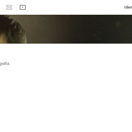
Iden
rafía.