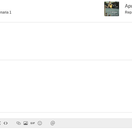
--
Apu
naria 1
Rep
Apuntes para una ficción consentida
Playa Chica
Das neue 
--
--
Exiliados
Hay que vivir
Sobre el ar