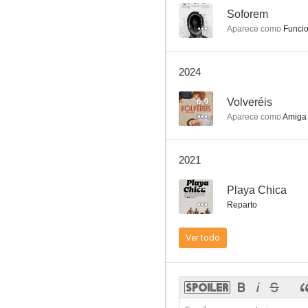
--
Soforem
Aparece como
Funcio
Soforem
2024
--
6.9
Volveréis
Aparece como
Amiga
2021
--
Playa Chica
Reparto
Max: A Doha Story
Ver todo