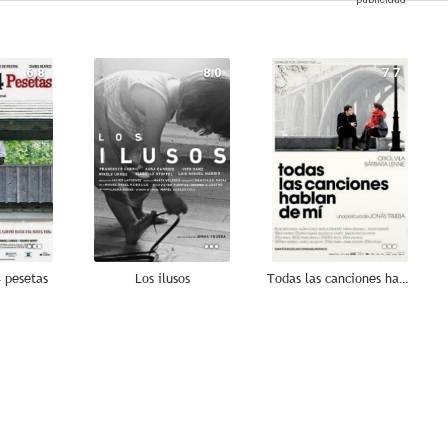
6.8
8.0
7.7
 pesetas
Los ilusos
Todas las canciones hablan de mí
6.7
6.4
6.2