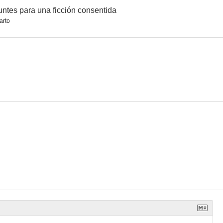
ntes para una ficción consentida
arto
leben
Haz de tu vida una obra de arte
Traumland
--
--
--
coíris
Berlín está en Alemania
Behind Bars