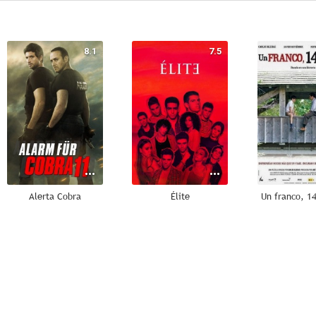
8.1
7.5
Alerta Cobra
Élite
Un franco, 14
7.1
6.9