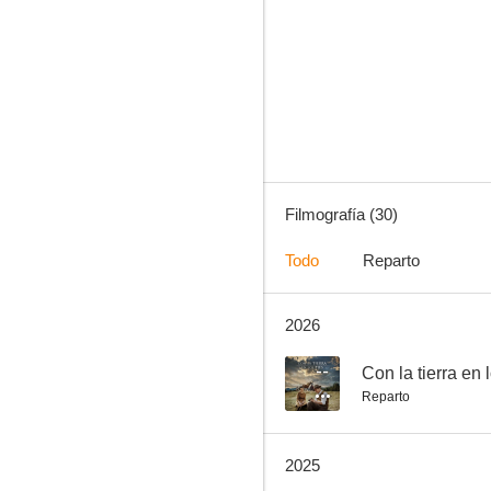
Los exiliados románticos
6.0
Filmografía (30)
Todo
Reparto
2026
Invisibles
--
--
Con la tierra en 
Reparto
2025