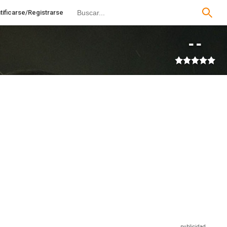
tificarse/Registrarse
--