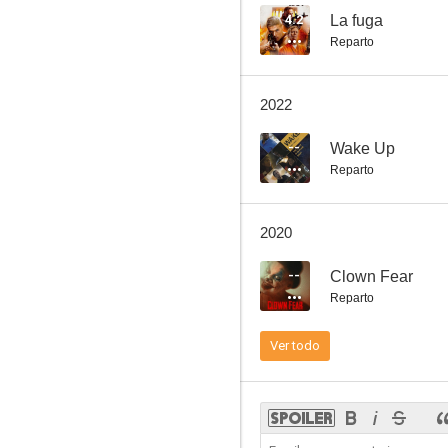
4.2
La fuga
Reparto
Redville
2022
--
--
Wake Up
Reparto
2020
--
Clown Fear
Reparto
Halo Wars 2
Ver todo
--