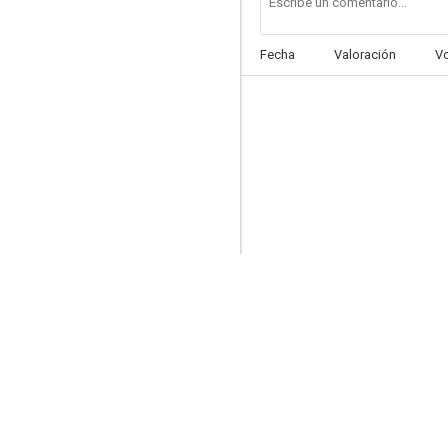
Fecha
Valoración
V
12 Round Gun
--
All Out Dysfunktion!
--