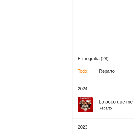
El infiltrado (Larceny)
4.0
Filmografía (28)
Todo
Reparto
2024
White Space
--
--
Lo poco que me
Reparto
2023