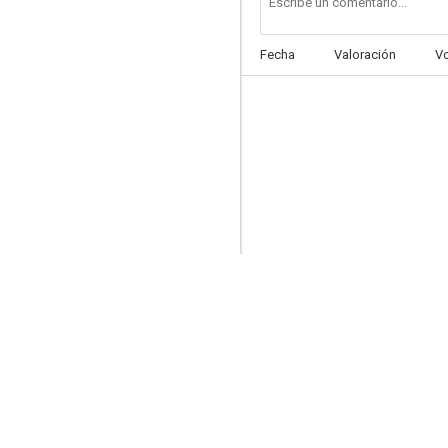
Fecha
Valoración
V
No hay amor más grande (Amor incondicional)
--
Secretos escondidos