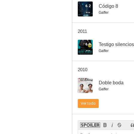
6.2
Código 8
Gaffer
Parking-2
2011
--
6.0
Testigo silencio
Gaffer
2010
7.0
Doble boda
Gaffer
Un visitante en Navidad
Ver todo
--