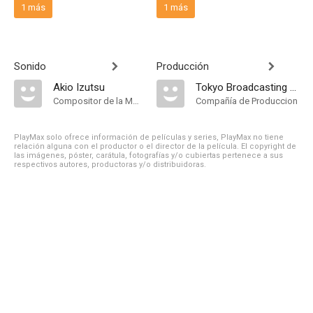
1 más
1 más
Sonido
Producción
Akio Izutsu
Tokyo Broadcasting System
Compositor de la Música Original
Compañía de Produccion
PlayMax solo ofrece información de películas y series, PlayMax no tiene
relación alguna con el productor o el director de la película. El copyright de
las imágenes, póster, carátula, fotografías y/o cubiertas pertenece a sus
respectivos autores, productoras y/o distribuidoras.