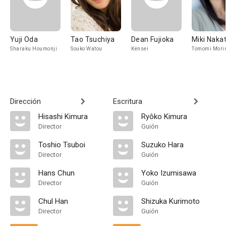
Yuji Oda
Tao Tsuchiya
Dean Fujioka
Miki Naka
Sharaku Houmonji
Souko Watou
Kensei
Tomomi Mori
Dirección
Escritura
Hisashi Kimura
Ryôko Kimura
Director
Guión
Toshio Tsuboi
Suzuko Hara
Director
Guión
Hans Chun
Yoko Izumisawa
Director
Guión
Chul Han
Shizuka Kurimoto
Director
Guión