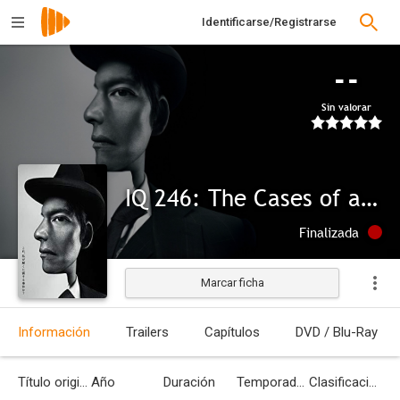
Identificarse/Registrarse
--
Sin valorar
IQ 246: The Cases of a Royal Genius
Finalizada
Marcar ficha
Información
Trailers
Capítulos
DVD / Blu-Ray
Título original
Año
Duración
Temporadas
Clasificación por edades