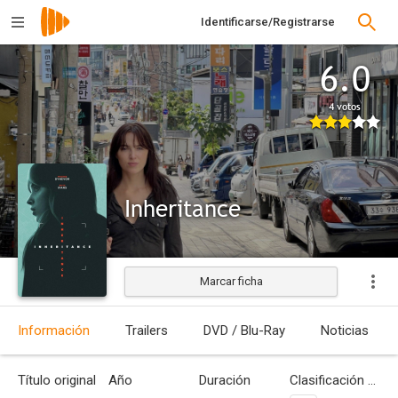
Identificarse/Registrarse
6.0
4 votos
Inheritance
Marcar ficha
Estrenada
Información
Trailers
DVD / Blu-Ray
Noticias
Título original
Año
Duración
Clasificación por edades