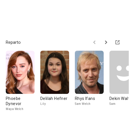
Reparto
Phoebe
Delilah Hefner
Rhys Ifans
Dekin Wal
Dynevor
Lily
Sam Welch
Sam
Maya Welch