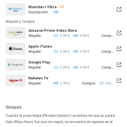
Movistar+ Fibra
LSE
Suscripción:
HD
Disponible hasta el Dom, 31 Ene 2027 (Quedan 5 meses)
Alquiler y Compra
Amazon Prime Video Store
Alquiler:
SD
3.99 €
HD
3.99 €
Compra:
SD
9
Apple iTunes
Alquiler:
SD
3.99 €
HD
3.99 €
Compra:
SD
9
Google Play
Alquiler:
SD
2.99 €
HD
3.99 €
Compra:
SD
6
Rakuten TV
Alquiler:
HD
2.99 €
Compra:
SD
6.99 €
HD
7
Sinopsis
Cuando la joven Maya (Phoebe Dynevor) se entera de que su padre
Sam (Rhys Ifans) fue una vez espía, se encuentra de repente en el