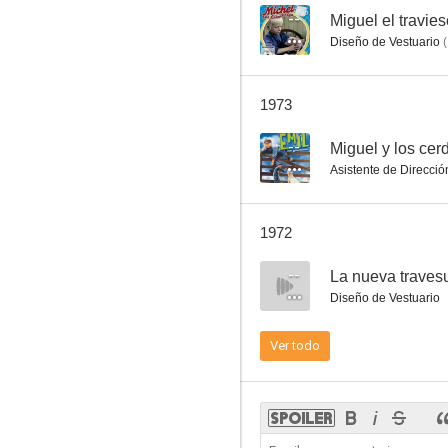
--
Miguel el travie
Diseño de Vestuario
(
1973
--
Miguel y los cerd
Asistente de Direcció
1972
--
La nueva traves
Diseño de Vestuario
Ver todo