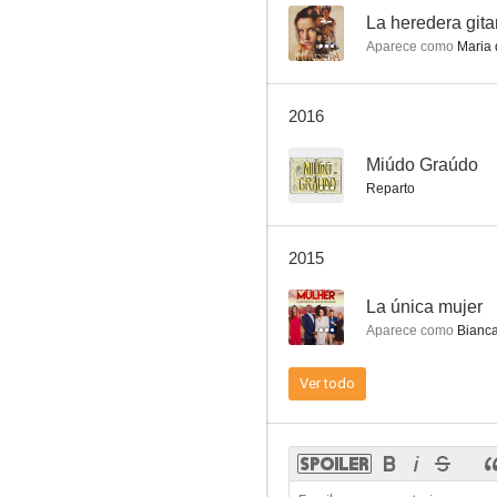
--
La heredera git
Aparece como
Maria 
Morangos com Açúcar
2016
--
Miúdo Graúdo
Reparto
2015
--
La única mujer
Aparece como
Bianc
Ver todo