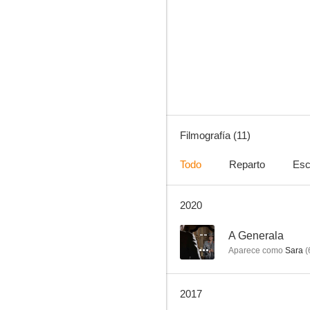
Miúdo Graúdo
--
Filmografía (11)
Todo
Reparto
Esc
2020
Chiquititas
--
--
A Generala
Aparece como
Sara
(
2017