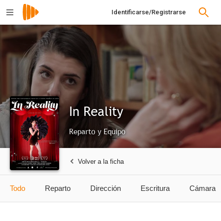
Identificarse/Registrarse
In Reality
Reparto y Equipo
Volver a la ficha
Todo
Reparto
Dirección
Escritura
Cámara