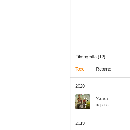
PM Narendra Modi
--
Filmografía (12)
Todo
Reparto
2020
D-Day
--
--
Yaara
Reparto
2019