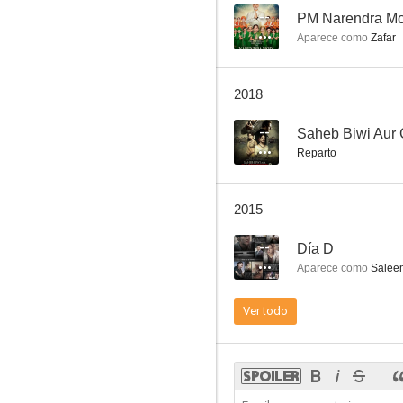
--
PM Narendra Mo
Aparece como
Zafar
Paan Singh Tomar
2018
--
Saheb Biwi Aur 
Reparto
2015
--
Día D
Aparece como
Salee
Ver todo