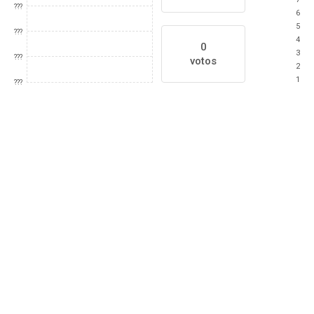
???
6
5
???
4
0
3
???
votos
2
1
???