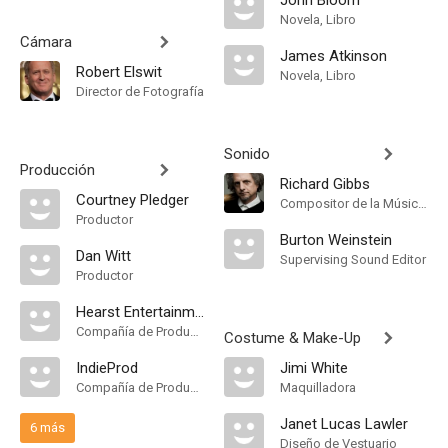
John Bloom
Novela, Libro
Cámara
James Atkinson
Robert Elswit
Novela, Libro
Director de Fotografía
Sonido
Producción
Richard Gibbs
Courtney Pledger
Compositor de la Música Original
Productor
Burton Weinstein
Dan Witt
Supervising Sound Editor
Productor
Hearst Entertainment
Compañía de Produccion
Costume & Make-Up
IndieProd
Jimi White
Compañía de Produccion
Maquilladora
Janet Lucas Lawler
6 más
Diseño de Vestuario