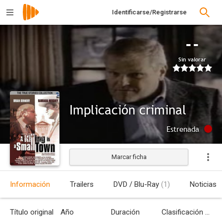
Identificarse/Registrarse
--
Sin valorar
Implicación criminal
Estrenada
Marcar ficha
Información
Trailers
DVD / Blu-Ray
(1)
Noticias
Título original
Año
Duración
Clasificación por edades