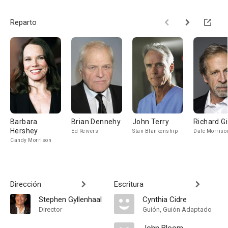
Reparto
Barbara
Brian Dennehy
John Terry
Richard Gi
Hershey
Ed Reivers
Stan Blankenship
Dale Morriso
Candy Morrison
Dirección
Escritura
Stephen Gyllenhaal
Cynthia Cidre
Director
Guión, Guión Adaptado