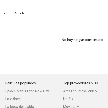
otos
Afinidad
El invierno en Lisboa
Dancing Machine
Nunca estuve
--
--
No hay ningun comentario.
Peliculas populares
Top proveedores VOD
Las fantasías de Cuny
Cecilia (I y II)
Freddy, el c
Spider-Man: Brand New Day
Amazon Prime Video
--
--
La odisea
Netflix
La boca del diablo
Movistar+