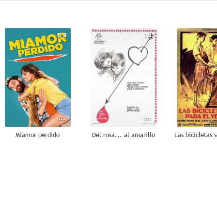
5.9
10
Miamor perdido
Del rosa... al amarillo
7.0
7.0