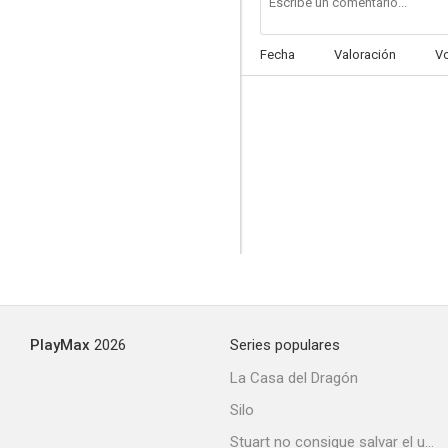
Fecha
Valoración
V
El laberinto griego
--
PlayMax
2026
Series populares
Violines y trompetas
La Casa del Dragón
--
Silo
Stuart no consigue salvar el universo