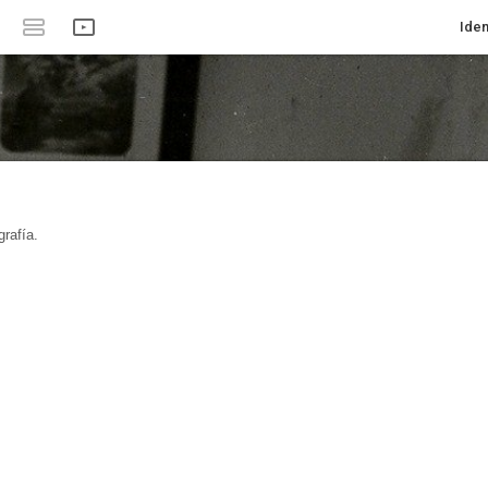
Iden
rafía.