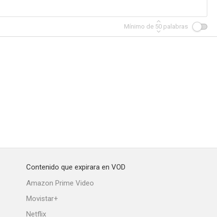
Mínimo de
50
palabras
 en Viena
Los invitados
Café, coca y puro
--
--
--
Contenido que expirara en VOD
roupier
El cabezota
Ángeles gordos
Amazon Prime Video
--
--
--
Movistar+
Netflix