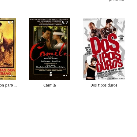
8.4
8.3
7.2
Las bicicletas son para el verano
Camila
Dos tipos duros
6.5
6.0
6.0