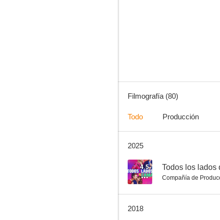
Mi querida señorita
5.9
Filmografía (80)
Todo
Producción
2025
Las adolescentes
4.8
4.5
Todos los lados
Compañía de Produc
2018