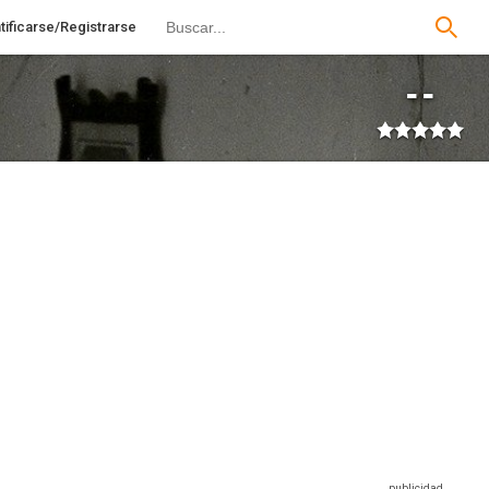
tificarse/Registrarse
--