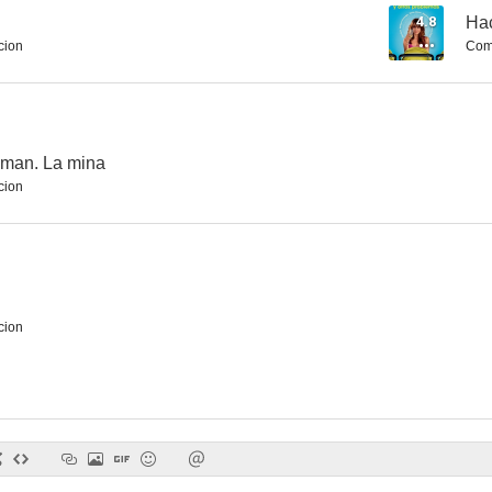
4.8
Hac
cion
Com
Todos los lados de la cama
La joven casada
Gitan
3.3
3.0
hman. La mina
cion
cion
99.9 La frecuencia del terror
Últimas tardes con Teresa
País, S
--
--