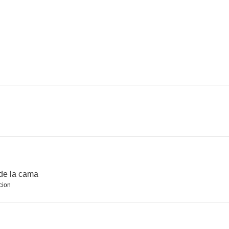
La miel
Aquí huele a muerto... (¡Pues yo no he sido!)
Policí
5.5
5.5
La familia, bien, gracias
Pisito de solteras
8 cita
4.5
4.4
 de la cama
cion