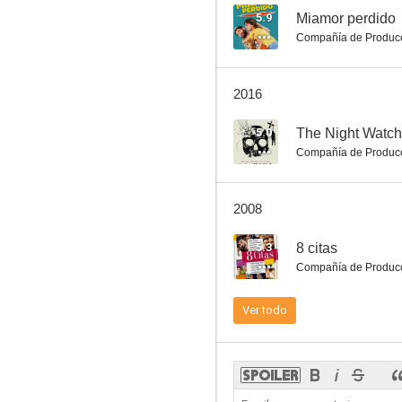
5.9
Miamor perdido
Compañía de Produc
Hacerse mayor y otros problemas
2016
4.0
5.0
The Night Watc
Compañía de Produc
2008
5.3
8 citas
Compañía de Produc
La niña de luto
Ver todo
--