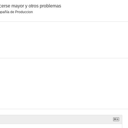
erse mayor y otros problemas
pañía de Produccion
o
Sevilla Connection
La Biblia en pasta
3.0
3.0
--
.A.
Una chica y un señor
El laberinto del Tibet
--
--
--