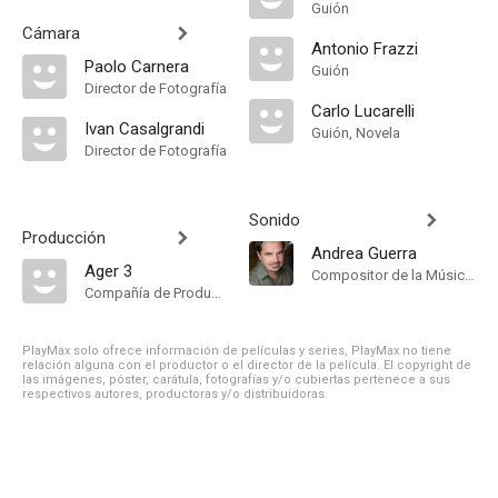
Guión
Cámara
Antonio Frazzi
Paolo Carnera
Guión
Director de Fotografía
Carlo Lucarelli
Ivan Casalgrandi
Guión, Novela
Director de Fotografía
Sonido
Producción
Andrea Guerra
Ager 3
Compositor de la Música Original
Compañía de Produccion
PlayMax solo ofrece información de películas y series, PlayMax no tiene
relación alguna con el productor o el director de la película. El copyright de
las imágenes, póster, carátula, fotografías y/o cubiertas pertenece a sus
respectivos autores, productoras y/o distribuidoras.