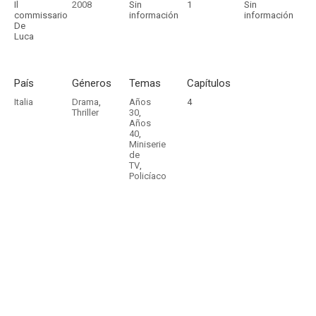
Il
2008
Sin
1
Sin
commissario
información
información
De
Luca
País
Géneros
Temas
Capítulos
Italia
Drama
,
Años
4
Thriller
30
,
Años
40
,
Miniserie
de
TV
,
Policíaco