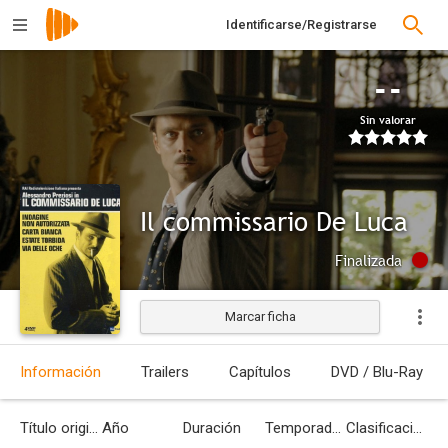
Identificarse/Registrarse
--
Sin valorar
Il commissario De Luca
Finalizada
Marcar ficha
Información
Trailers
Capítulos
DVD / Blu-Ray
Título original
Año
Duración
Temporadas
Clasificación por edades