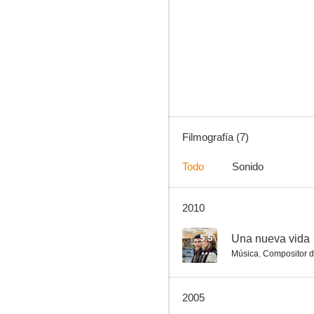
El rastro del culpable
--
Filmografía (7)
Todo
Sonido
2010
Oh, What a Night
5.5
Una nueva vida
Música
,
Compositor d
2005