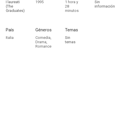
I laureati
1995
1 hora y
Sin
(The
28
información
Graduates)
minutos
País
Géneros
Temas
Italia
Comedia
,
Sin
Drama
,
temas
Romance