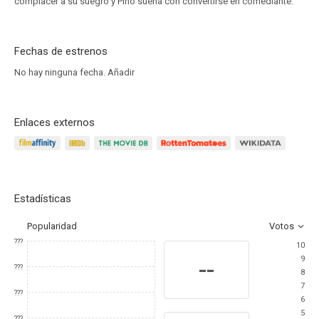
complacer a su suegro y Pino sueña con convertirse en comediante.
Fechas de estrenos
No hay ninguna fecha.
Añadir
Enlaces externos
Estadísticas
Popularidad
Votos
???
10
9
--
???
8
7
???
6
5
???