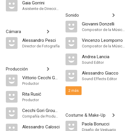
Gaia Gorrini
Asistente de Dirección
Sonido
Giovanni Donzelli
Compositor de la Música Original
Cámara
Alessandro Pesci
Vincenzo Leomporro
Director de Fotografía
Compositor de la Música Original
Andrea Lancia
Sound Editor
Producción
Alessandro Giacco
Vittorio Cecchi Gori
Sound Effects Editor
Productor
2 más
Rita Rusić
Productor
Cecchi Gori Group Tiger Cinematografica
Costume & Make-Up
Compañía de Produccion
Paola Bonucci
Alessandro Calosci
Diseño de Vestuario