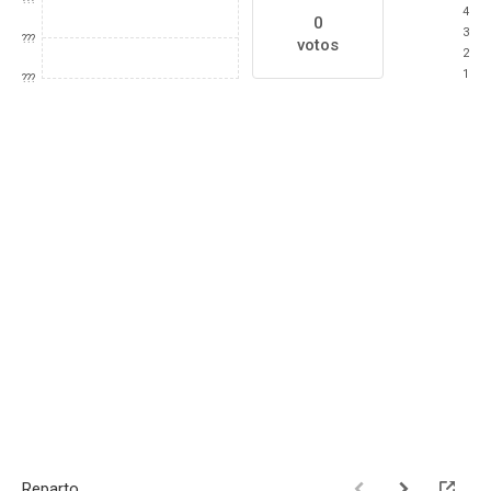
4
0
3
???
votos
2
1
???
Reparto