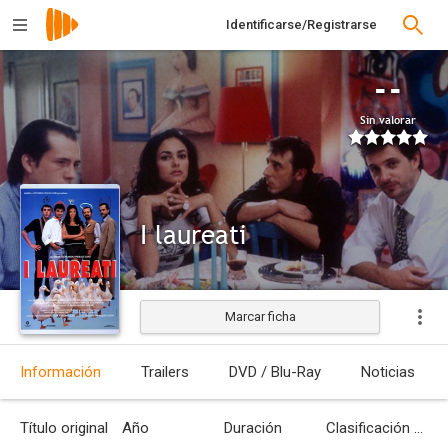
Identificarse/Registrarse
--
Sin valorar
I laureati
Marcar ficha
Estrenada
Información
Trailers
DVD / Blu-Ray
Noticias
Título original
Año
Duración
Clasificación por edades