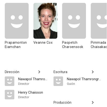
Prapamonton
Veanne Cox
Paopetch
Pimmada
Eiamchan
Charoensook
Chaisaka
Dirección
Escritura
Nawapol Thamrongrattanarit
Nawapol Thamrongrattanarit
Director
Guión
Henry Chaisson
Director
Producción