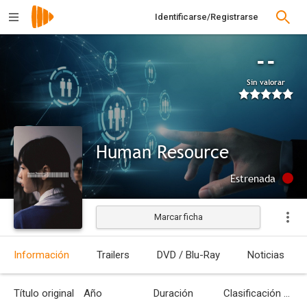
Identificarse/Registrarse
--
Sin valorar
Human Resource
Estrenada
Marcar ficha
Información
Trailers
DVD / Blu-Ray
Noticias
Título original
Año
Duración
Clasificación por edades