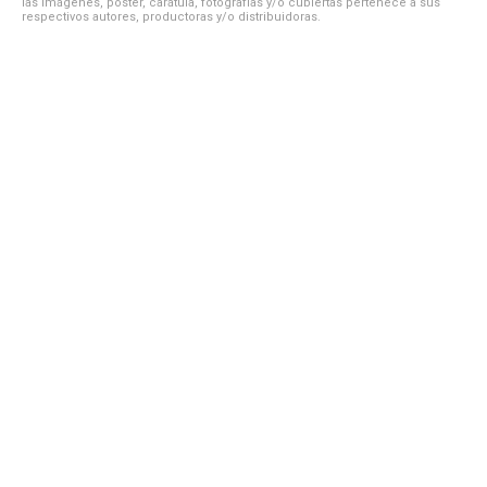
las imágenes, póster, carátula, fotografías y/o cubiertas pertenece a sus
respectivos autores, productoras y/o distribuidoras.