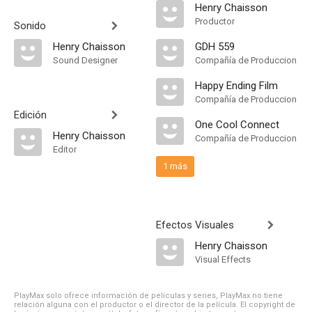
Henry Chaisson
Productor
Sonido
Henry Chaisson
GDH 559
Sound Designer
Compañía de Produccion
Happy Ending Film
Compañía de Produccion
Edición
One Cool Connect
Henry Chaisson
Compañía de Produccion
Editor
1 más
Efectos Visuales
Henry Chaisson
Visual Effects
PlayMax solo ofrece información de películas y series, PlayMax no tiene
relación alguna con el productor o el director de la película. El copyright de