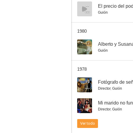
--
El precio del po
Guión
Kiss: I Want You
1980
--
--
Alberto y Susan
Guión
1978
10
Fotógrafo de se
Director
,
Guión
La familia Falcón
--
Mi marido no fu
--
Director
,
Guión
Ver todo