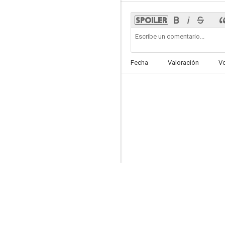
Los dioses ajenos
Fecha
Valoración
V
--
Novia para dos