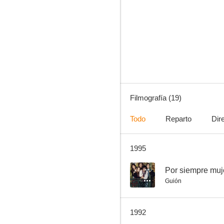
El precio del poder
--
Filmografía (19)
Todo
Reparto
Dir
1995
Mi marido no funciona
--
--
Por siempre muj
Guión
1992