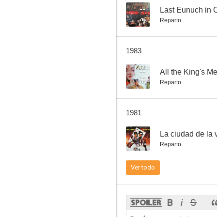
--
Last Eunuch in 
Reparto
A Massacre Survivor
1983
--
--
All the King's M
Reparto
1981
--
La ciudad de la
Reparto
My Blade, My Life
Ver todo
--