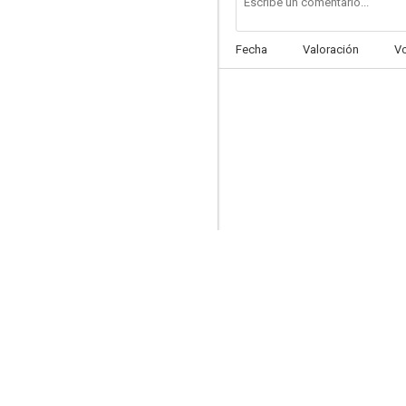
Fecha
Valoración
V
Return of the Chinese Boxer
--
Bandits, Prostitutes and Silver
--