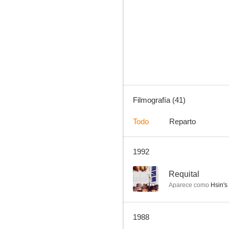
Last Eunuch in China
--
Filmografía (41)
Todo
Reparto
1992
La ciudad de la venganza
--
--
Requital
Aparece como
Hsin's 
1988