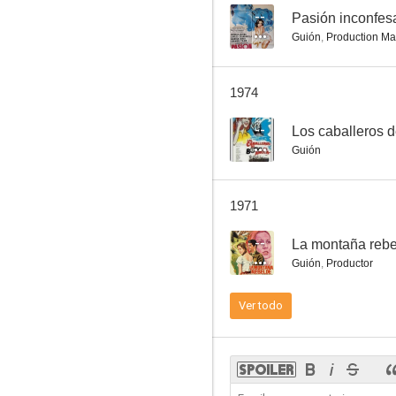
--
Pasión inconfes
Guión
,
Production M
Cuatro desertores
1974
--
--
Los caballeros d
Guión
1971
--
La montaña reb
Guión
,
Productor
Rebeldes en Canadá
Ver todo
--