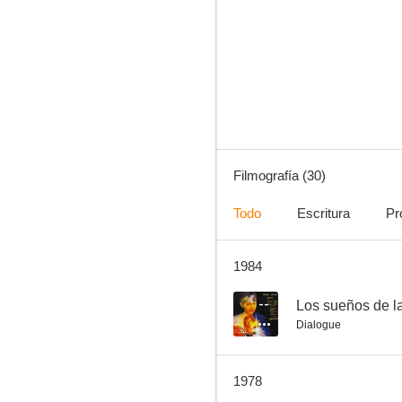
Botón de ancla
--
Filmografía (30)
Todo
Escritura
Pr
1984
Los caballeros del botón de ancla
--
--
Los sueños de l
Dialogue
1978