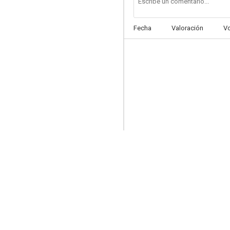
Fecha
Valoración
V
Esa pícara pelirroja
--
La bella Mimí
--