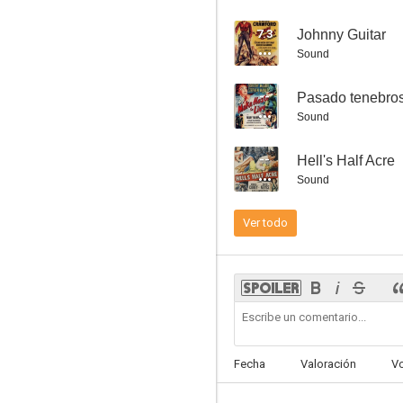
7.3
Johnny Guitar
Sound
--
Pasado tenebro
Aventura en Shanghai
Sound
--
--
Hell's Half Acre
Sound
Ver todo
A Woman's Devotion
--
Fecha
Valoración
V