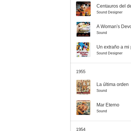
8.0
Centauros del de
Sound Designer
Río Grande
--
A Woman's Devo
Sound
6.0
--
Un extraño a mi 
Sound Designer
1955
5.9
La última orden
Sound
Batallón de construcción
5.0
--
Mar Eterno
Sound
1954