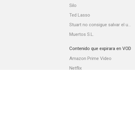
Silo
Ted Lasso
Stuart no consigue salvar el universo
Muertos S.L.
Contenido que expirara en VOD
Amazon Prime Video
Netflix
Filmin
Movistar+
Movistar+ Fibra