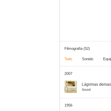
El sol siempre brilla en Kentucky
7.0
Filmografía (52)
Todo
Sonido
Equi
2007
Demasiado tarde para lágrimas
6.5
--
Lágrimas demas
Sound
1956