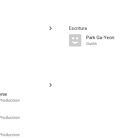
Escritura
Park Ga-Yeon
Guión
enie
Produccion
Produccion
Produccion