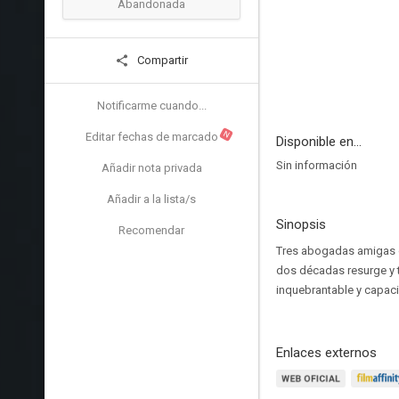
Abandonada
Compartir
Notificarme cuando...
N
Editar fechas de marcado
Disponible en...
Sin información
Añadir nota privada
Añadir a la lista/s
Sinopsis
Recomendar
Tres abogadas amigas d
dos décadas resurge y t
inquebrantable y capac
Enlaces externos