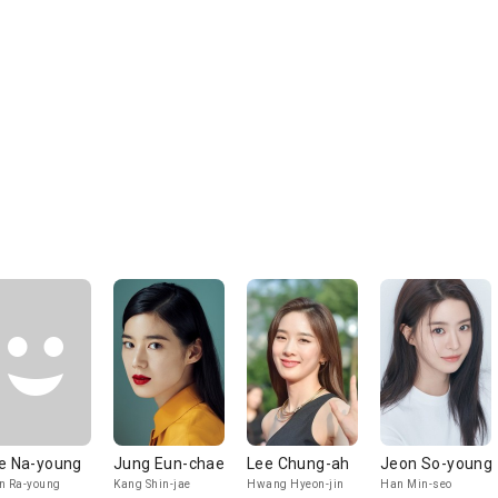
e Na-young
Jung Eun-chae
Lee Chung-ah
Jeon So-young
n Ra-young
Kang Shin-jae
Hwang Hyeon-jin
Han Min-seo