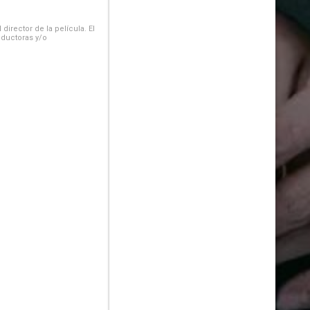
irector de la película. El
oductoras y/o