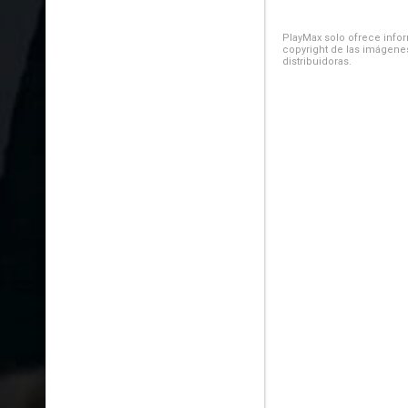
PlayMax solo ofrece inform
copyright de las imágenes
distribuidoras.