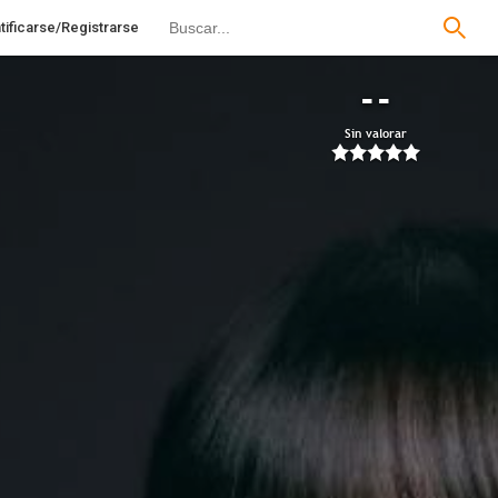
tificarse/Registrarse
--
Sin valorar