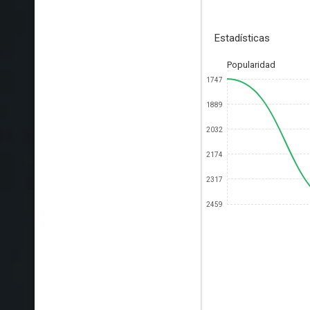
Estadísticas
Popularidad
1747
1889
2032
2174
2317
2459