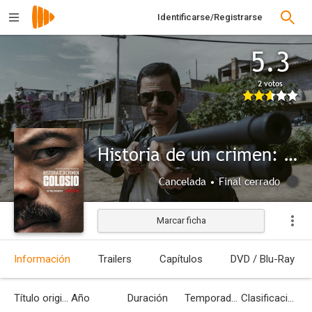
Identificarse/Registrarse
5.3
2 votos
Historia de un crimen: Colosio
Cancelada • Final cerrado
Marcar ficha
Información
Trailers
Capítulos
DVD / Blu-Ray
Título original
Año
Duración
Temporadas
Clasificación por edades