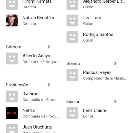
Hiromi Kamata
Alejandro Gerber Bicecci
Director
Guión
Natalia Beristáin
Itzel Lara
Director
Guión
Rodrigo Santos
Guión
Cámara
Alberto Anaya
Director de Fotografía
Sonido
Pascual Reyes
Compositor de la Música Original, Música
Producción
Dynamo
Compañía de Produccion
Edición
Netflix
Lenz Claure
Compañía de Produccion
Editor
Juan Uruchurtu
Productor Ejecutivo