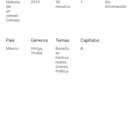
Historia
2019
50
1
Sin
de
minutos
información
un
crimen:
Colosio
País
Géneros
Temas
Capítulos
México
Intriga
,
Basado
8
Thriller
en
hechos
reales
,
Crimen
,
Política