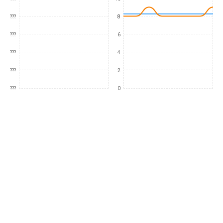
???
8
???
6
???
4
???
2
???
0