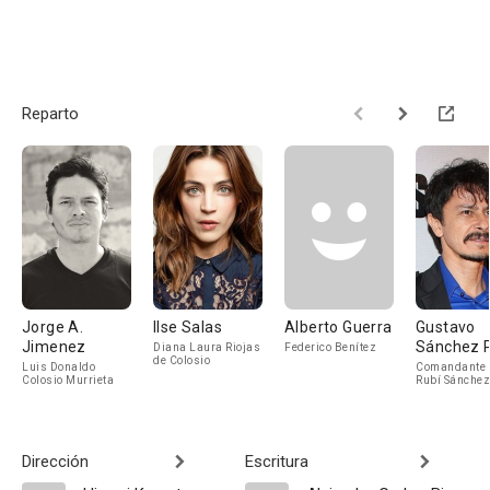
Reparto
Jorge A.
Ilse Salas
Alberto Guerra
Gustavo
Jimenez
Sánchez 
Diana Laura Riojas
Federico Benítez
de Colosio
Luis Donaldo
Comandante 
Colosio Murrieta
Rubí Sánchez
Dirección
Escritura