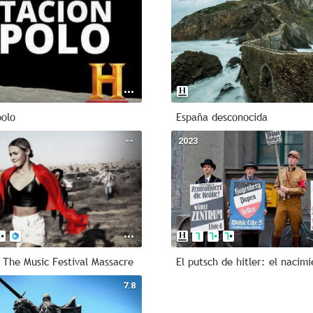
polo
España desconocida
--
2023
 The Music Festival Massacre
7.8