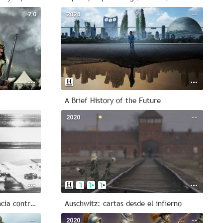
7.0
2024
--
A Brief History of the Future
--
2020
--
Asesinar a Franco: la resistencia contra un dictador
Auschwitz: cartas desde el infierno
--
2020
--