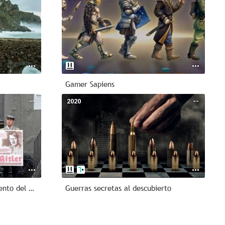
Gamer Sapiens
--
2020
--
El putsch de hitler: el nacimiento del partido nazi
Guerras secretas al descubierto