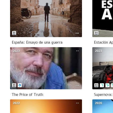
España: Ensayo de una guerra
Estación A
2023
--
2023
The Price of Truth
Supernova:
2022
--
2020