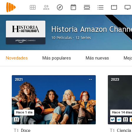
Historia Amazon Chann
10 Películas · 12 Series
Novedades
Más populares
Más nuevas
Mejo
2021
--
2023
Hace 1 día
Hace 14 día
T1
Doce
T1
Ciencia