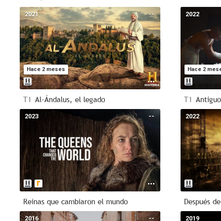
2021
--
2022
Hace 2 meses
Hace 2 mes
T1
Al-Ándalus, el legado
T1
Antiguo 
2023
--
2022
Reinas que cambiaron el mundo
Después de
2016
--
2019