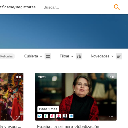
tificarse/Registrarse
Cubierta
Filtrar
Novedades
Películas
Terror
mentales
8.0
2021
7.8
74 - 2015
2026
Hace 1 mes
Hispanoamérica, canto de vida y esperanza
España, la primera globalización