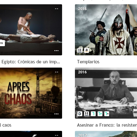
--
2014
es
Egipto: Crónicas de un imperio
Templarios
--
2016
l caos
--
2017