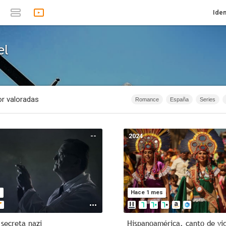
Iden
el
r valoradas
Romance
España
Series
1874 - 2019
Infantil
Animación
Rusia
1874 - 2007
Anime
Docu
--
2024
1m
1967
Serie de TV
18
Intriga
40m - 1h 20m
Acción
s
Hace 1 mes
 secreta nazi