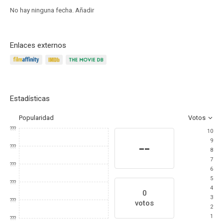
No hay ninguna fecha.
Añadir
Enlaces externos
Estadísticas
Popularidad
Votos
???
10
9
--
???
8
7
???
6
5
???
4
0
3
???
votos
2
1
???