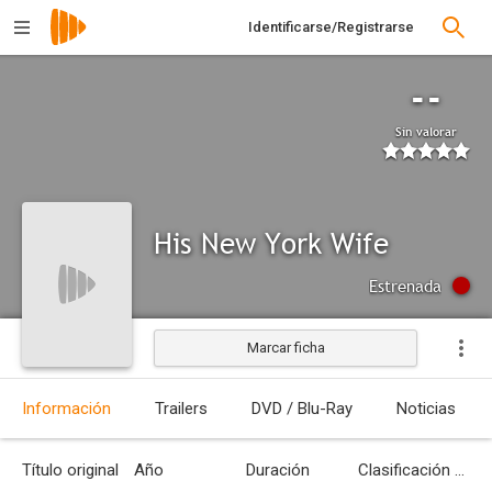
Identificarse/Registrarse
--
Sin valorar
His New York Wife
Estrenada
Marcar ficha
Información
Trailers
DVD / Blu-Ray
Noticias
Título original
Año
Duración
Clasificación por edades