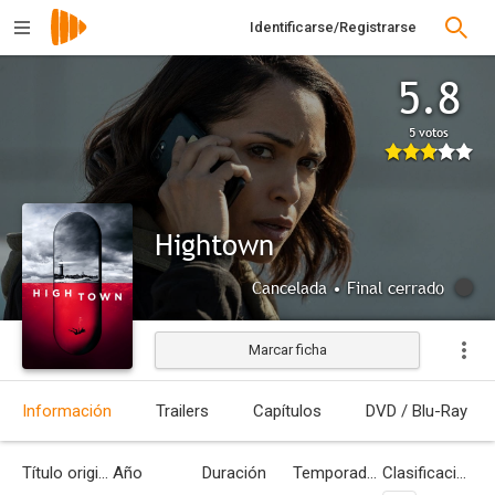
Identificarse/Registrarse
5.8
5 votos
Hightown
Cancelada • Final cerrado
Marcar ficha
Información
Trailers
Capítulos
DVD / Blu-Ray
Título original
Año
Duración
Temporadas
Clasificación por edades