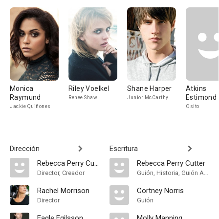
Monica
Riley Voelkel
Shane Harper
Atkins
Raymund
Estimond
Renee Shaw
Junior McCarthy
Jackie Quiñones
Osito
Dirección
Escritura
Rebecca Perry Cutter
Rebecca Perry Cutter
Director, Creador
Guión, Historia, Guión Adaptado
Rachel Morrison
Cortney Norris
Director
Guión
Eagle Egilsson
Molly Manning