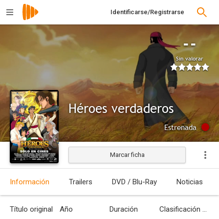
Identificarse/Registrarse
--
Sin valorar
Héroes verdaderos
Estrenada
Marcar ficha
Información
Trailers
DVD / Blu-Ray
Noticias
Título original
Año
Duración
Clasificación por edades