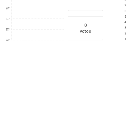
7
???
6
5
???
4
0
3
???
votos
2
1
???