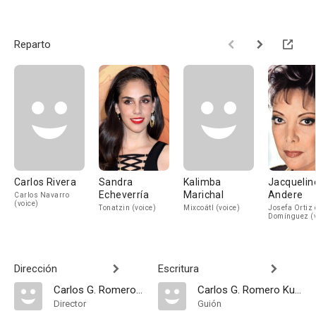
Reparto
Carlos Rivera
Sandra
Kalimba
Jacquelin
Echeverría
Marichal
Andere
Carlos Navarro
(voice)
Tonatzin (voice)
Mixcoátl (voice)
Josefa Ortiz 
Domínguez (v
Dirección
Escritura
Carlos G. Romero Kuri Navarro
Carlos G. Romero Kuri Navarro
Director
Guión