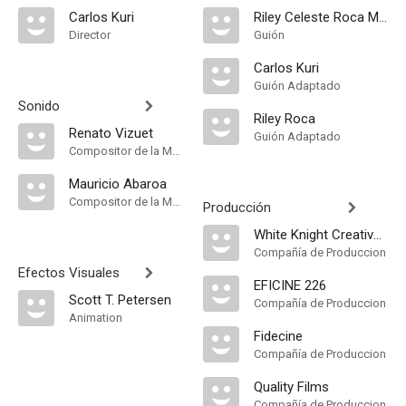
Carlos Kuri
Riley Celeste Roca Mayo
Director
Guión
Carlos Kuri
Guión Adaptado
Sonido
Riley Roca
Renato Vizuet
Guión Adaptado
Compositor de la Música Original
Mauricio Abaroa
Compositor de la Música Original
Producción
White Knight Creative Productions
Compañía de Produccion
Efectos Visuales
EFICINE 226
Scott T. Petersen
Compañía de Produccion
Animation
Fidecine
Compañía de Produccion
Quality Films
Compañía de Produccion