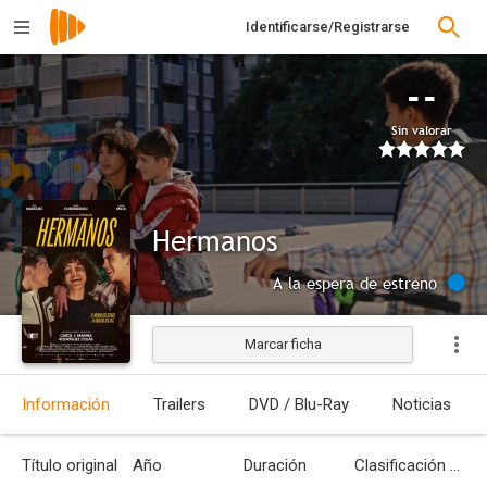
Identificarse/Registrarse
--
Sin valorar
Hermanos
A la espera de estreno
Marcar ficha
Información
Trailers
DVD / Blu-Ray
Noticias
Título original
Año
Duración
Clasificación por edades