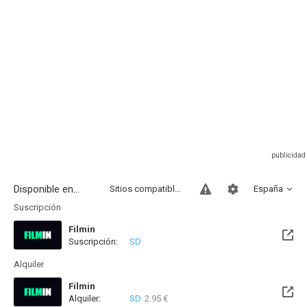
Disponible en...
Sitios compatibles
España
Suscripción
Filmin
Suscripción:
SD
Disponible hasta el Vie, 27 Nov 2026 (Quedan 3 meses)
Alquiler
Filmin
Alquiler:
SD
2.95 €
Disponible hasta el Vie, 27 Nov 2026 (Quedan 3 meses)