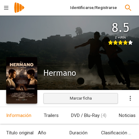
Identificarse/Registrarse
8.5
2 votos
Hermano
Marcar ficha
Estrenada
Información
Trailers
DVD / Blu-Ray
(4)
Noticias
Título original
Año
Duración
Clasificación por edades