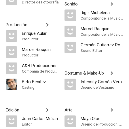
Director de Fotografía
Sonido
Rigel Michelena
Compositor de la Música Original
Producción
Marcel Rasquin
Enrique Aular
Compositor de la Música Original
Productor
Germán Gutierrez Ross
Marcel Rasquin
Sound Editor
Productor
A&B Producciones
Compañía de Produccion
Costume & Make-Up
Beto Benitez
Intensity Gornés Vera
Casting
Diseño de Vestuario
Edición
Arte
Juan Carlos Melian
Maya Oloe
Editor
Diseño de Producción, Dirección Artística