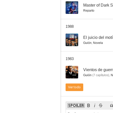
--
Master of Dark
Reparto
Confidentially Connie
1988
4.0
El juicio del mot
Guión
,
Novela
1983
5.0
Vientos de guer
Guión
(
7
capítulos
)
,
N
Ver todo