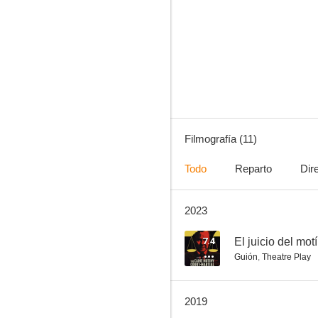
El juicio del motín del Caine
--
Filmografía (11)
Todo
Reparto
Dir
2023
El motín del Caine
--
7.4
El juicio del mot
Guión
,
Theatre Play
2019