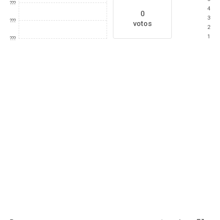
???
4
0
3
???
votos
2
1
???