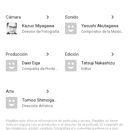
Cámara
Sonido
Kazuo Miyagawa
Yasushi Akutagawa
Director de Fotografía
Compositor de la Música Original
Producción
Edición
Daiei Eiga
Tatsuji Nakashizu
Compañía de Produccion
Editor
Arte
Tomoo Shimogawara
Dirección Artística
PlayMax solo ofrece información de películas y series, PlayMax no tiene
relación alguna con el productor o el director de la película. El copyright de
las imágenes, póster, carátula, fotografías y/o cubiertas pertenece a sus