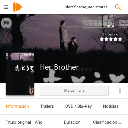
Identificarse/Registrarse
--
Sin valorar
Her Brother
Marcar ficha
Estrenada
Información
Trailers
DVD / Blu-Ray
Noticias
Título original
Año
Duración
Clasificación por edades