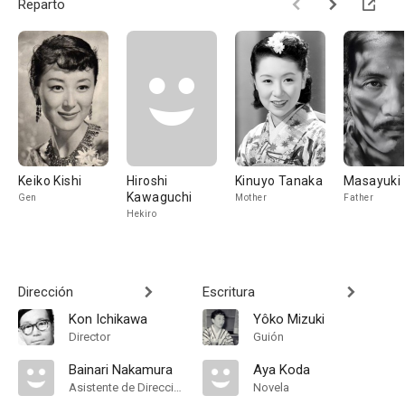
Reparto
Keiko Kishi
Hiroshi
Kinuyo Tanaka
Masayuki 
Kawaguchi
Gen
Mother
Father
Hekiro
Dirección
Escritura
Kon Ichikawa
Yôko Mizuki
Director
Guión
Bainari Nakamura
Aya Koda
Asistente de Dirección
Novela