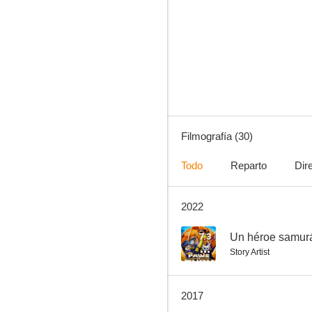
Las 36 cámaras de Shaolin
--
Filmografía (30)
Todo
Reparto
Dir
2022
Brotherhood of Blades II: The Infernal Battlefield
--
7.3
Un héroe samurá
Story Artist
2017