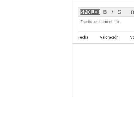
A Slice of Death
Fecha
Valoración
V
--
Heaven Sword and Dragon Sabre 2
--