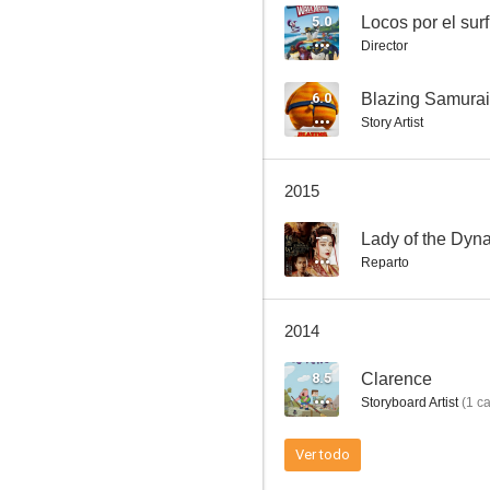
5.0
Locos por el sur
Director
Needing You
6.0
Blazing Samurai
Story Artist
--
2015
--
Lady of the Dyna
Reparto
2014
Chinatown Connection
8.5
Clarence
--
Storyboard Artist
(
1
ca
Ver todo