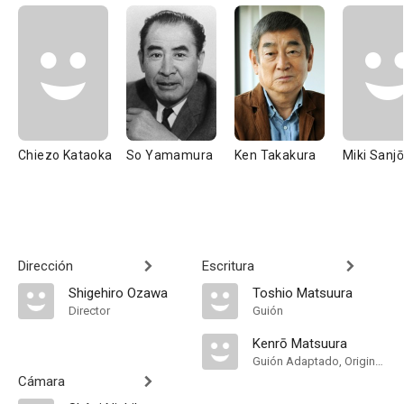
Chiezo Kataoka
So Yamamura
Ken Takakura
Miki Sanjō
Dirección
Escritura
Shigehiro Ozawa
Toshio Matsuura
Director
Guión
Kenrō Matsuura
Guión Adaptado, Original Story
Cámara