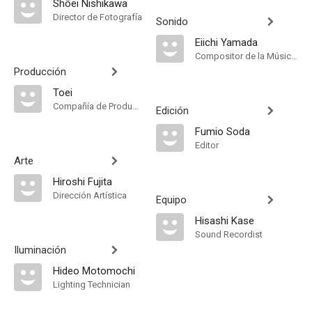
Shôei Nishikawa
Director de Fotografía
Sonido
Eiichi Yamada
Compositor de la Música Original
Producción
Toei
Compañía de Produccion
Edición
Fumio Soda
Editor
Arte
Hiroshi Fujita
Dirección Artística
Equipo
Hisashi Kase
Sound Recordist
Iluminación
Hideo Motomochi
Lighting Technician