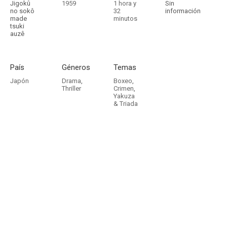
Jigokû
1959
1 hora y
Sin
no sokô
32
información
made
minutos
tsuki
auzê
País
Géneros
Temas
Japón
Drama
,
Boxeo
,
Thriller
Crimen
,
Yakuza
& Triada