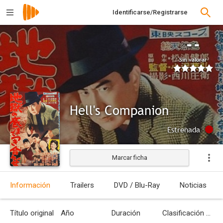
Identificarse/Registrarse
--
Sin valorar
Hell's Companion
Estrenada
Marcar ficha
Información
Trailers
DVD / Blu-Ray
Noticias
Título original
Año
Duración
Clasificación por edades