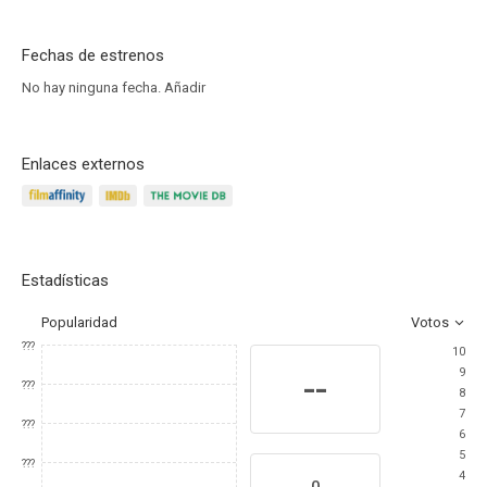
Fechas de estrenos
No hay ninguna fecha.
Añadir
Enlaces externos
Estadísticas
Popularidad
Votos
???
10
9
--
???
8
7
???
6
5
???
4