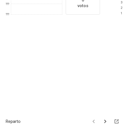
0
3
???
votos
2
1
???
Reparto