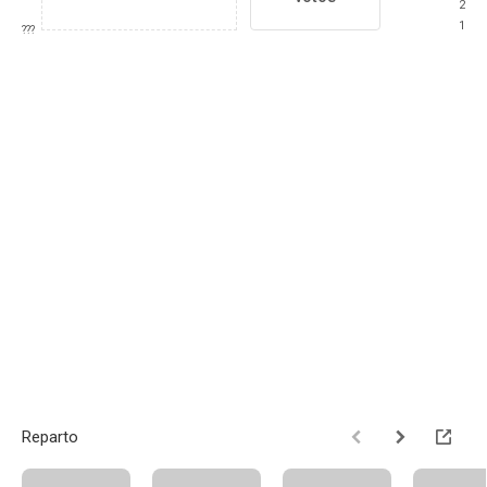
2
1
???
Reparto