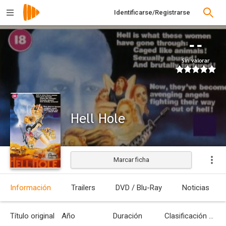
Identificarse/Registrarse
--
Sin valorar
Hell Hole
Marcar ficha
Estrenada
Información
Trailers
DVD / Blu-Ray
Noticias
Título original
Año
Duración
Clasificación por edades