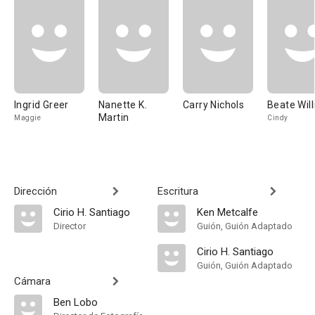
Ingrid Greer
Nanette K.
Carry Nichols
Beate Wil
Martin
Maggie
Cindy
Dirección
Escritura
Cirio H. Santiago
Ken Metcalfe
Director
Guión, Guión Adaptado
Cirio H. Santiago
Guión, Guión Adaptado
Cámara
Ben Lobo