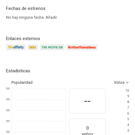
Fechas de estrenos
No hay ninguna fecha.
Añadir
Enlaces externos
Estadísticas
Popularidad
Votos
???
10
9
--
???
8
7
???
6
5
???
4
0
3
???
votos