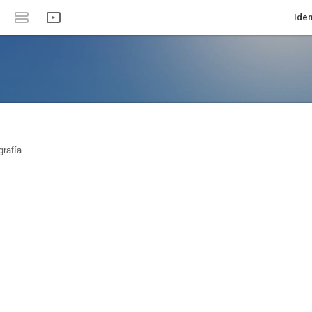
Iden
rafía.