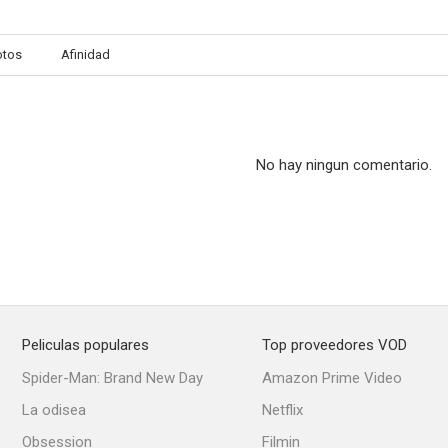
otos
Afinidad
Seducción subliminal
Hard Time
Fugitive
--
--
No hay ningun comentario.
Peliculas populares
Top proveedores VOD
Indecent Behavior II
Erik and the Monsters
Spider-Man: Brand New Day
Amazon Prime Video
La odisea
Netflix
Obsession
Filmin