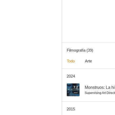
Sexo a la carta (Sex & Death 101)
--
Filmografía (39)
Todo
Arte
2024
The Courier
--
7.2
Monstruos: La hi
Supervising Art Direct
2015