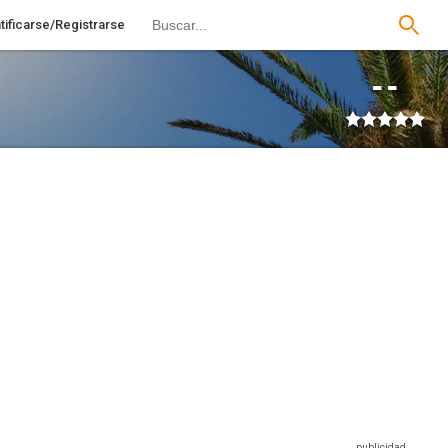
tificarse/Registrarse
--