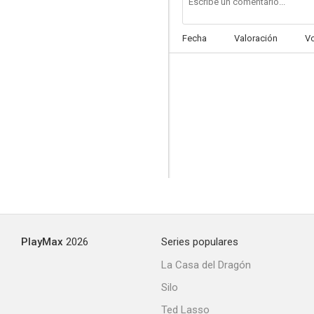
Fecha
Valoración
V
Ojos en la noche IV
--
PlayMax
2026
Series populares
Aullidos 7
La Casa del Dragón
Silo
Ted Lasso