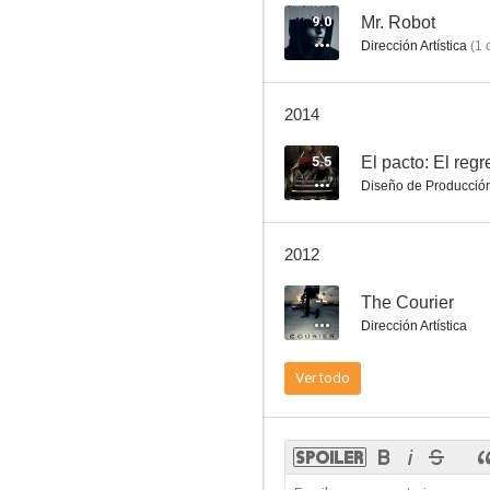
9.0
Mr. Robot
Dirección Artística
(
1
c
Bottoms Up
2014
--
5.5
El pacto: El reg
Diseño de Producció
2012
--
The Courier
Dirección Artística
Totem
Ver todo
--