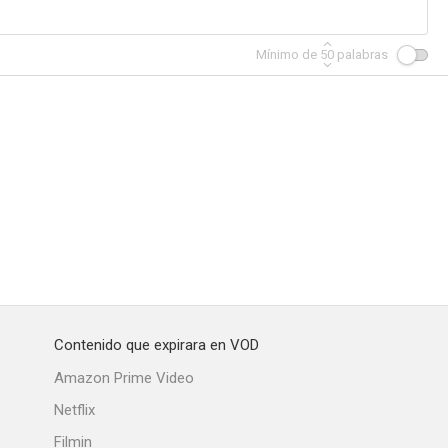
Mínimo de
50
palabras
 Rage
Asesinos virtuales
El prodigioso patín de un niño muy normalito
Contenido que expirara en VOD
Amazon Prime Video
Netflix
Filmin