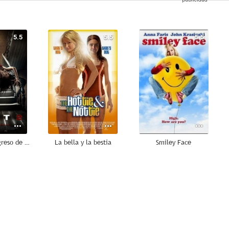
5.5
5.5
5.5
El pacto: El regreso de Judas
La bella y la bestia
Smiley Face
4.8
4.5
3.0