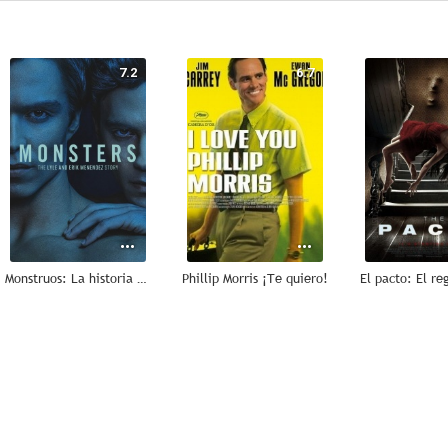
7.2
6.7
Monstruos: La historia de Lyle y Erik Menendez
Phillip Morris ¡Te quiero!
5.0
5.0