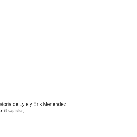
The Haunting of Molly Hartley
Vivir con miedo
Traición de p
--
--
Seven Days in Utopia
Te quiero, pero...
Salvation Bo
--
--
storia de Lyle y Erik Menendez
or
(
9
capítulos
)