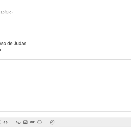
apítulo
)
El inquilino perfecto
Sola con un extraño
La hijas
--
--
reso de Judas
n
Error y enjuiciamiento
Locas parejas del planeta Tierra
Recoi
--
--