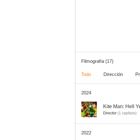
Batman: The Brave and the Bold
4.7
Filmografía (17)
Todo
Dirección
Pr
2024
La legión de superhéroes
8.0
Kite Man: Hell Y
Director
(
1
capítulo
)
2022