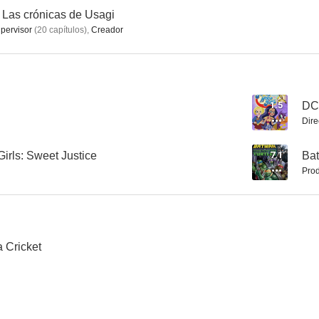
 Las crónicas de Usagi
pervisor
(
20
capítulos
)
,
Creador
1.5
DC 
Dire
irls: Sweet Justice
7.1
Bat
Prod
 Cricket