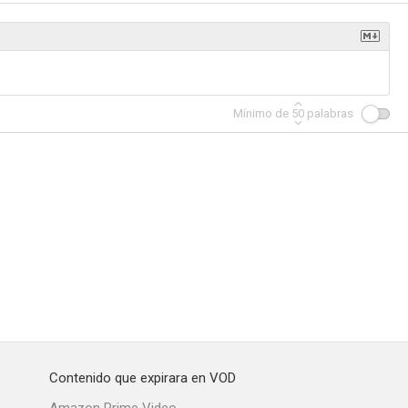
Mínimo de
50
palabras
Contenido que expirara en VOD