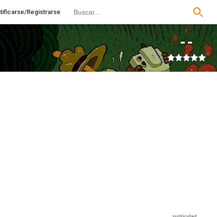
tificarse/Registrarse
--