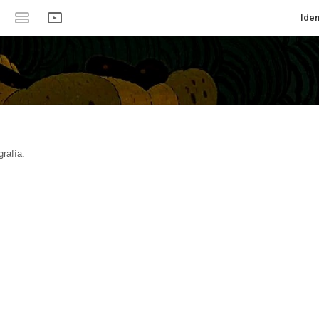
Iden
rafía.