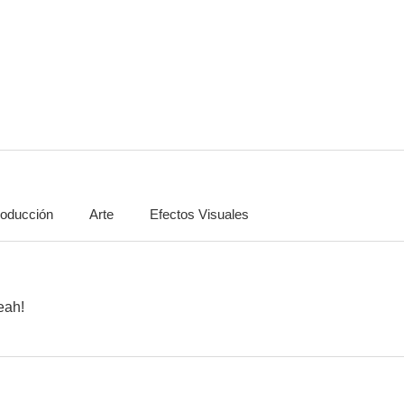
Batman Beyond
Big Top Scooby-Doo!
1.5
--
oducción
Arte
Efectos Visuales
DC Super Hero Girls
Conejo samurái: Las crónicas de Usagi
Pig Goat Bana
eah!