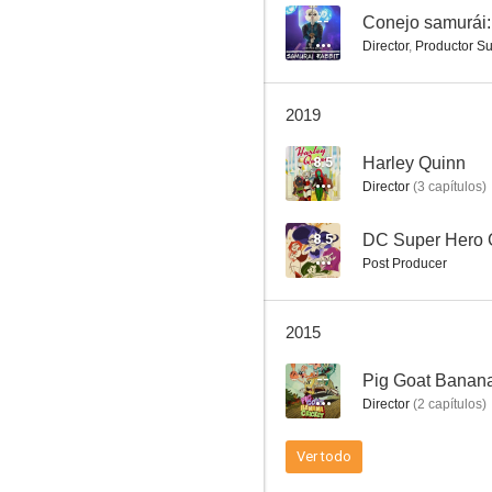
--
Conejo samurái:
Director
,
Productor Su
2019
8.5
Harley Quinn
Director
(
3
capítulos
)
8.5
DC Super Hero G
Post Producer
2015
--
Pig Goat Banana
Director
(
2
capítulos
)
Ver todo