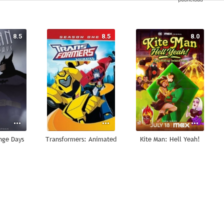
8.5
8.5
8.0
nge Days
Transformers: Animated
Kite Man: Hell Yeah!
7.1
6.9
6.6