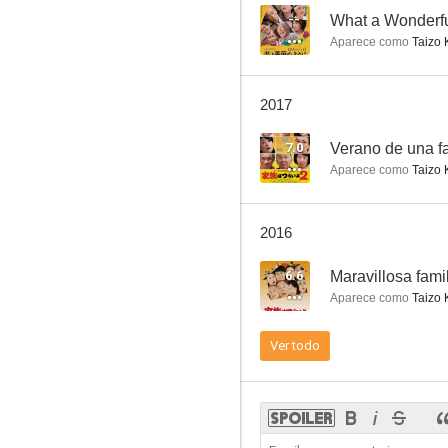
--
What a Wonderful
Aparece como
Taizo 
A Penguin's Memories
2017
7.0
Verano de una fa
Aparece como
Taizo 
2016
6.6
Maravillosa fami
Aparece como
Taizo 
Ver todo