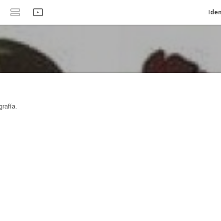
Iden
rafía.