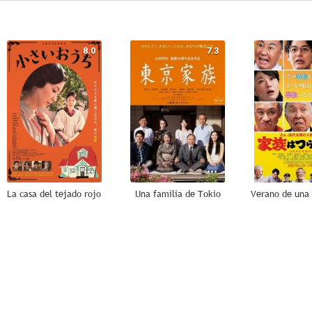
8.0
7.3
La casa del tejado rojo
Una familia de Tokio
6.0
5.5