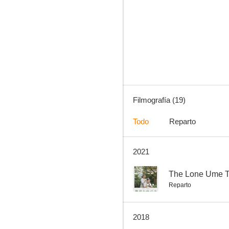
Touch (Bateadores): Entre el amor y el juego
--
Filmografía (19)
Todo
Reparto
2021
What a Wonderful Family! 3: My Wife, My Life
--
--
The Lone Ume T
Reparto
2018