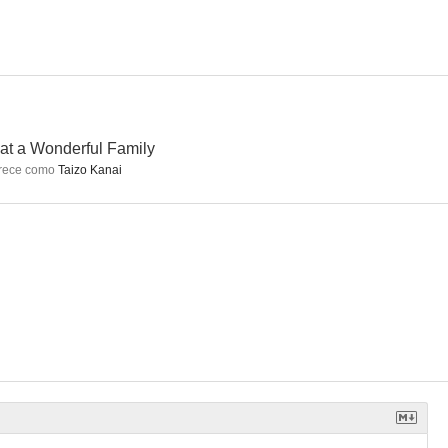
t a Wonderful Family
rece como
Taizo Kanai