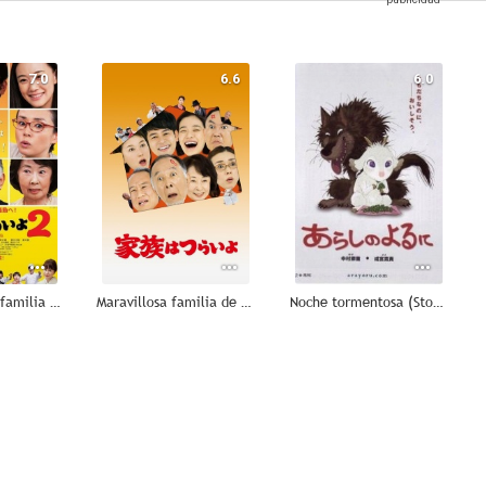
7.0
6.6
6.0
Verano de una familia de Tokio
Maravillosa familia de Tokio
Noche tormentosa (Stormy Night)
5.0
5.0
--