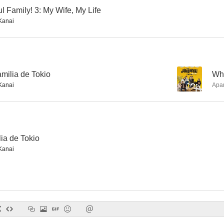
 Family! 3: My Wife, My Life
Kanai
milia de Tokio
--
Wha
Kanai
Apa
lia de Tokio
Kanai