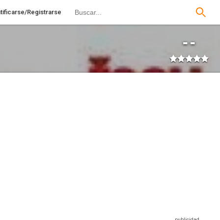
tificarse/Registrarse
--