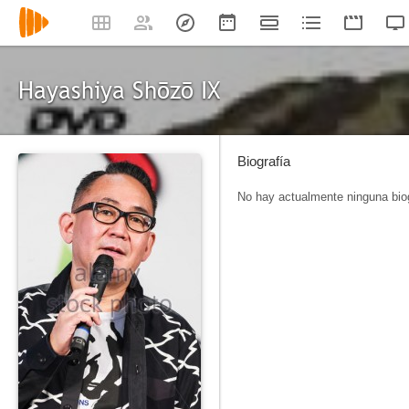
Hayashiya Shōzō IX
Biografía
No hay actualmente ninguna biog