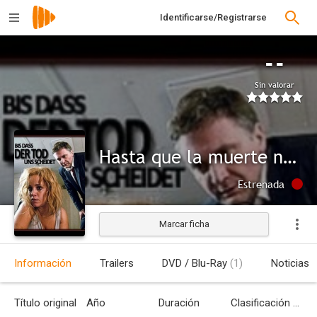
Identificarse/Registrarse
--
Sin valorar
Hasta que la muerte nos separe
Estrenada
Marcar ficha
Información
Trailers
DVD / Blu-Ray
(1)
Noticias
Título original
Año
Duración
Clasificación por edades