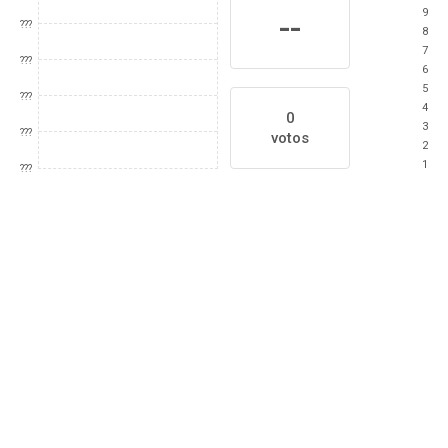
9
--
???
8
7
???
6
5
???
4
0
3
???
votos
2
1
???