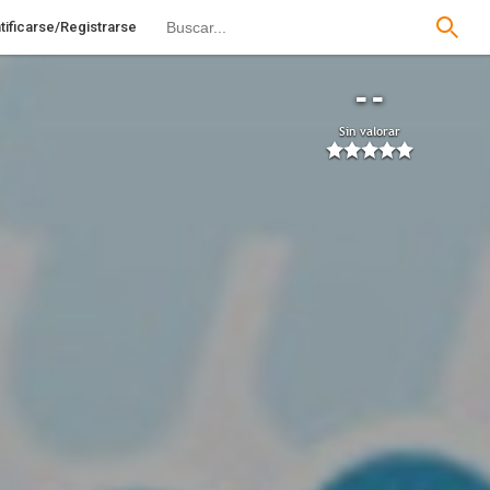
tificarse/Registrarse
--
Sin valorar