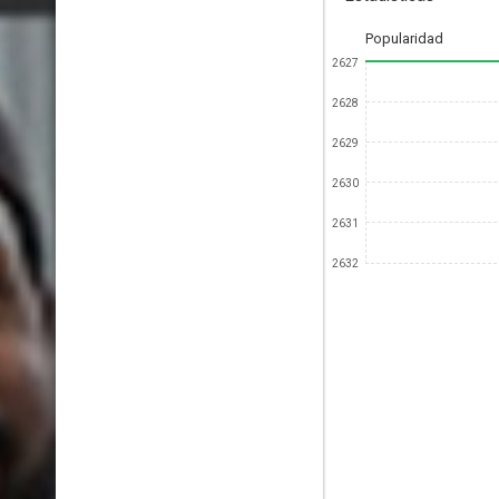
Popularidad
2627
2628
2629
2630
2631
2632