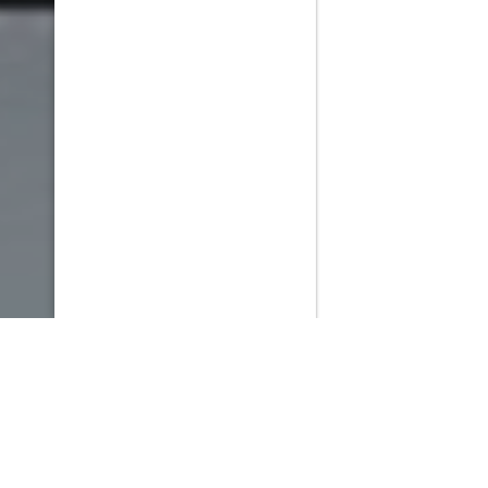
PlayMax
2026
Series populares
La Casa del Dragón
Silo
Stuart no consigue salvar el universo