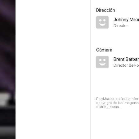
Dirección
Johnny Milo
Director
Cámara
Brent Barba
Director de Fo
PlayMax solo ofrece inform
copyright de las imágenes
distribuidoras.