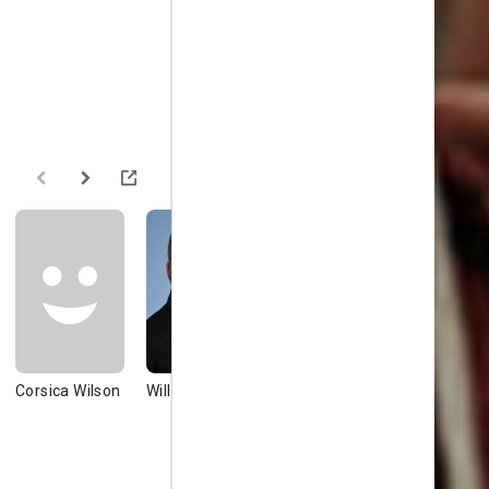
Corsica Wilson
William Shatner
Will Sasso
Ian Ziering