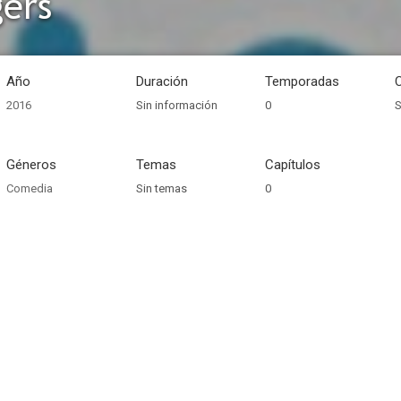
ers
Año
Duración
Temporadas
2016
Sin información
0
S
Géneros
Temas
Capítulos
Comedia
Sin temas
0