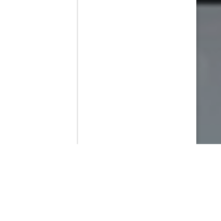
Contenido que expirara en VOD
Amazon Prime Video
Movistar+
Netflix