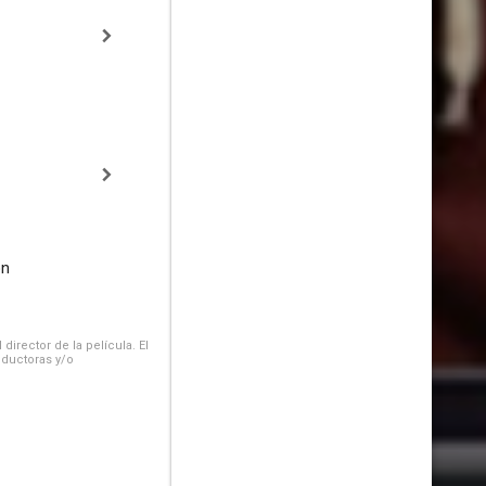
on
irector de la película. El
oductoras y/o