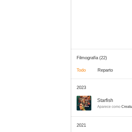
La leyenda del samurái (47 Ronin)
7.4
Filmografía (22)
Todo
Reparto
2023
Avenue 5
7.0
--
Starfish
Aparece como
Creatu
2021