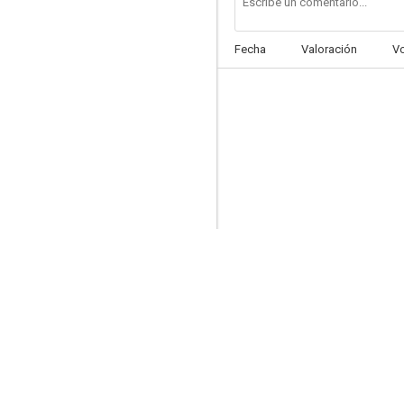
Fecha
Valoración
V
Gorillaz present Song Machine
--
Late Shift
--