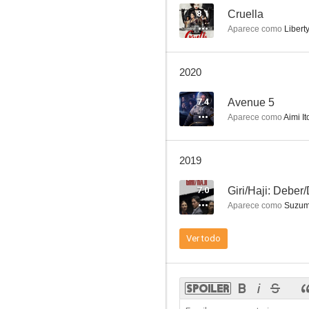
8.1
Cruella
Aparece como
Liber
Stanley Pickle
2020
4.7
7.4
Avenue 5
Aparece como
Aimi It
2019
7.0
Giri/Haji: Deber
Aparece como
Suzu
Starfish
Ver todo
--